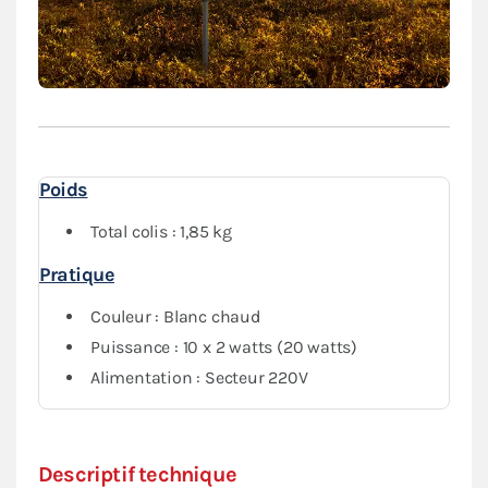
fournies pour accrocher de manière pratique le câble
entre chaque ampoule au niveau de la structure de
votre tente pliante. Nous vous conseillons, sur un
barnum, de les fixer au niveau des barres de
cisaillement.
Cette guirlande est compatible avec sa
version
multicolore
.
Poids
Total colis : 1,85 kg
Pratique
Couleur : Blanc chaud
Puissance : 10 x 2 watts (20 watts)
Alimentation : Secteur 220V
Descriptif technique