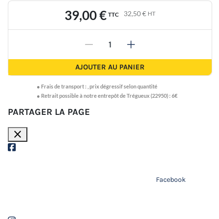
39,00 €
32,50 €
HT
TTC
-
+
AJOUTER AU PANIER
●
Frais de transport :
,
prix dégressif selon quantité
● Retrait possible à notre entrepôt de Trégueux (22950) : 6€
PARTAGER LA PAGE
close
Facebook