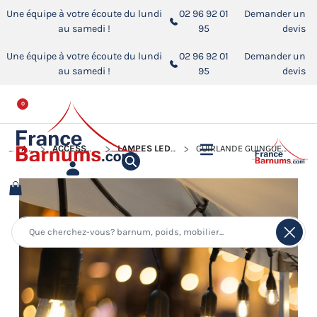
Une équipe à votre écoute du lundi
02 96 92 01
Demander un
au samedi !
95
devis
Une équipe à votre écoute du lundi
02 96 92 01
Demander un
au samedi !
95
devis
0
ACCUEIL
ACCESSOIRES POUR BARNUMS PLIANTS
LAMPES LED - ECLAIRAGES POUR BARNUM PLIANT
GUIRLANDE GUINGUETTE UNIE BLANC CHAUD POUR BARNUM PLIANT OU TENTE DE RÉCEPTION