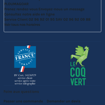
PLOUMAGOAR
Prenez rendez-vous
Envoyez-nous un message
Consultez notre aide en ligne
Service Client
02 96 92 01 95
SAV
02 96 92 09 88
Voir tous nos horaires
Foire aux questions
Passer une commande
Demander un devis