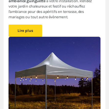
ambiance guinguette
à votre installation. Rendez
votre jardin chaleureux et festif ou réchauffez
l'ambiance pour des apéritifs en terrasse, des
mariages ou tout autre évènement.
Profitez
d’un câble de 5m
pour faire le tour de votre
Lire plus
barnum, en comptant
en moyenne 2 kits pour un
barnum de taille 3x3m
. Chaque guirlande possède un
connecteur d’alimentation et un connecteur pour le
relier à une autre guirlande. Chaque set contient
10
ampoules de 2 watts
, pour un total de 20 watts par
guirlande, plus 2 ampoules de rechange.
Les ampoules à culot
E27 LED
sont en plastique
polycarbonate pour
une meilleure résistance et
durabilité
. Elles possèdent un éclairage puissant mais
consomment moins que les ampoules standard type
tungstène. Les filaments produisent une lumière
blanche chaude très agréable.
Des
sangles d’attaches en Nylon avec velcro
sont