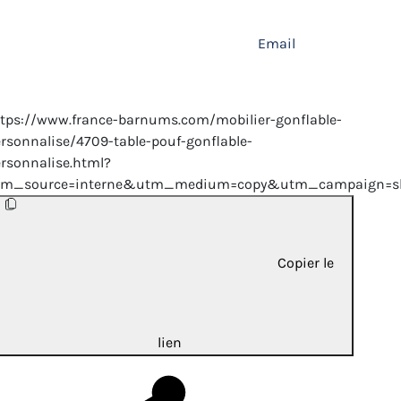
Email
tps://www.france-barnums.com/mobilier-gonflable-
rsonnalise/4709-table-pouf-gonflable-
rsonnalise.html?
tm_source=interne&utm_medium=copy&utm_campaign=sh
Copier le
lien