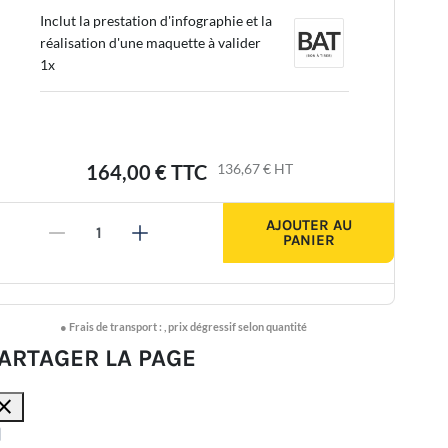
Inclut la prestation d'infographie et la
réalisation d'une maquette à valider
1x
164,00 €
TTC
136,67 €
HT
AJOUTER AU
-
+
PANIER
-
+
●
Frais de transport :
,
prix dégressif selon quantité
ARTAGER LA PAGE
lose