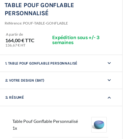
TABLE POUF GONFLABLE
PERSONNALISÉ
Référence:
POUF-TABLE-GONFLABLE
A partir de
Expédition sous +/- 3
164,00 € TTC
semaines
136,67 € HT
keyboard_arrow_down
1. TABLE POUF GONFLABLE PERSONNALISÉ
keyboard_arrow_down
2. VOTRE DESIGN (BAT)
keyboard_arrow_down
3. RÉSUMÉ
Table Pouf Gonflable Personnalisé
1x