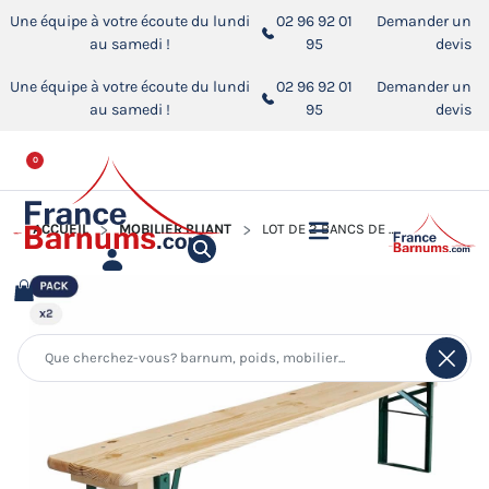
Une équipe à votre écoute du lundi
02 96 92 01
Demander un
au samedi !
95
devis
Une équipe à votre écoute du lundi
02 96 92 01
Demander un
au samedi !
95
devis
0
ACCUEIL
MOBILIER PLIANT
LOT DE 2 BANCS DE BRASSERIE PLIANTS EN BOIS 180X25CM