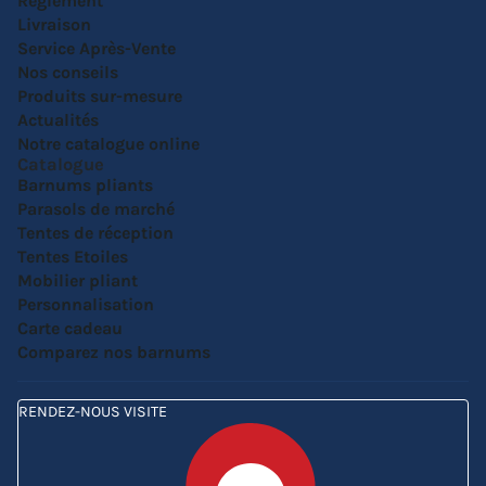
Réglement
Livraison
Service Après-Vente
Nos conseils
Produits sur-mesure
Actualités
Notre catalogue online
Catalogue
Barnums pliants
Parasols de marché
Tentes de réception
Tentes Etoiles
Mobilier pliant
Personnalisation
Carte cadeau
Comparez nos barnums
RENDEZ-NOUS VISITE