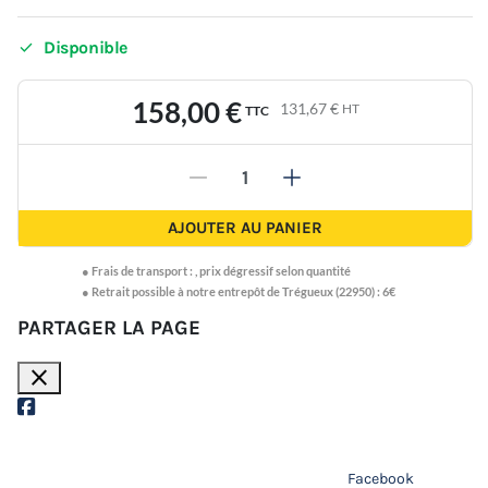

Disponible
158,00 €
131,67 €
HT
TTC
-
+
AJOUTER AU PANIER
●
Frais de transport :
,
prix dégressif selon quantité
● Retrait possible à notre entrepôt de Trégueux (22950) : 6€
PARTAGER LA PAGE
close
Facebook