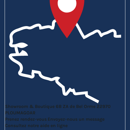
Showroom & Boutique
6B ZA de Bel Orme
22970
PLOUMAGOAR
Prenez rendez-vous
Envoyez-nous un message
Consultez notre aide en ligne