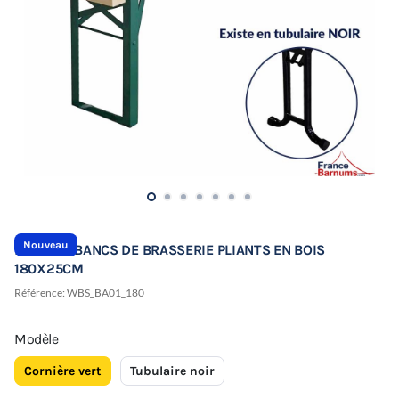
Nouveau
LOT DE 2 BANCS DE BRASSERIE PLIANTS EN BOIS
180X25CM
Référence:
WBS_BA01_180
Modèle
Cornière vert
Tubulaire noir