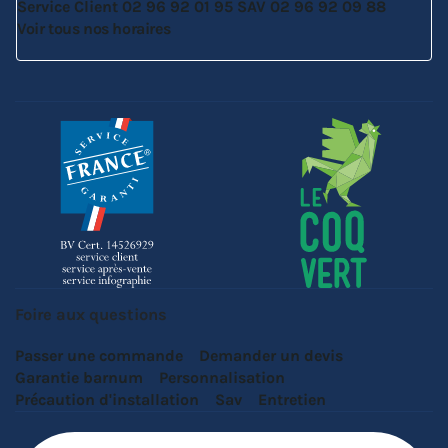
Service Client
02 96 92 01 95
SAV
02 96 92 09 88
Voir tous nos horaires
Foire aux questions
Passer une commande
Demander un devis
Garantie barnum
Personnalisation
Précaution d'installation
Sav
Entretien