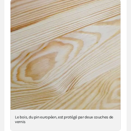
n
Le bois, du pin européen, est protégé par deux couches de
Le 
vernis