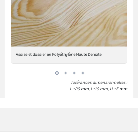
Assise et dossier en Polyéthylène Haute Densité
Str
Tolérances dimensionnelles :
L ±20 mm, l ±10 mm, H ±5 mm