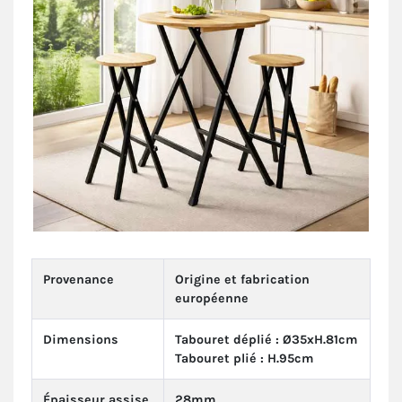
Provenance
Origine et fabrication
européenne
Dimensions
Tabouret déplié : Ø35xH.81cm
Tabouret plié : H.95cm
Épaisseur assise
28mm