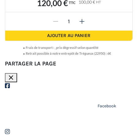
120,00 €
100,00 €
HT
TTC
-
+
AJOUTER AU PANIER
●
Frais de transport :
,
prix dégressif selon quantité
● Retrait possible à notre entrepôt de Trégueux (22950) : 6€
PARTAGER LA PAGE
close
Facebook