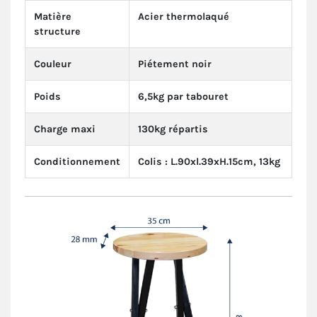
Matière
Acier thermolaqué
structure
Couleur
Piétement noir
Poids
6,5kg par tabouret
Charge maxi
130kg répartis
Conditionnement
Colis : L.90xl.39xH.15cm, 13kg