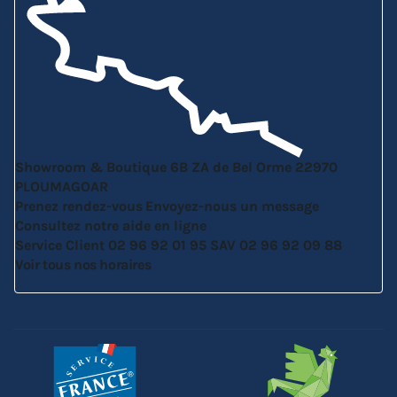
Showroom & Boutique
6B ZA de Bel Orme
22970
PLOUMAGOAR
Prenez rendez-vous
Envoyez-nous un message
Consultez notre aide en ligne
Service Client
02 96 92 01 95
SAV
02 96 92 09 88
Voir tous nos horaires