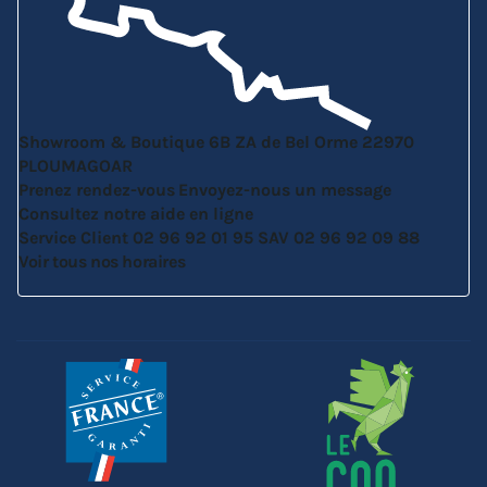
Showroom & Boutique
6B ZA de Bel Orme
22970
PLOUMAGOAR
Prenez rendez-vous
Envoyez-nous un message
Consultez notre aide en ligne
Service Client
02 96 92 01 95
SAV
02 96 92 09 88
Voir tous nos horaires