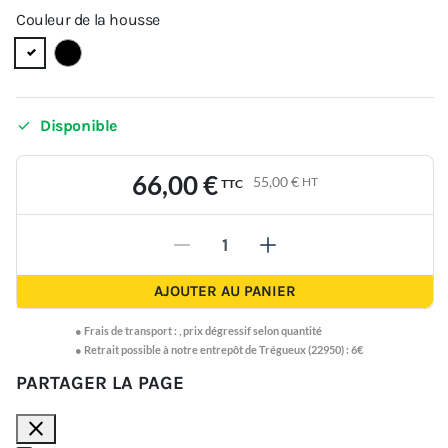
Couleur de la housse

Disponible
66,00 €
55,00 €
HT
TTC
-
+
AJOUTER AU PANIER
●
Frais de transport :
,
prix dégressif selon quantité
● Retrait possible à notre entrepôt de Trégueux (22950) : 6€
PARTAGER LA PAGE
close