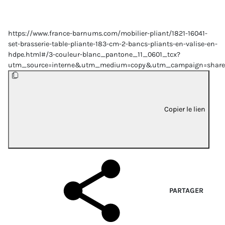
https://www.france-barnums.com/mobilier-pliant/1821-16041-
set-brasserie-table-pliante-183-cm-2-bancs-pliants-en-valise-en-
hdpe.html#/3-couleur-blanc_pantone_11_0601_tcx?
utm_source=interne&utm_medium=copy&utm_campaign=share
Copier le lien
PARTAGER