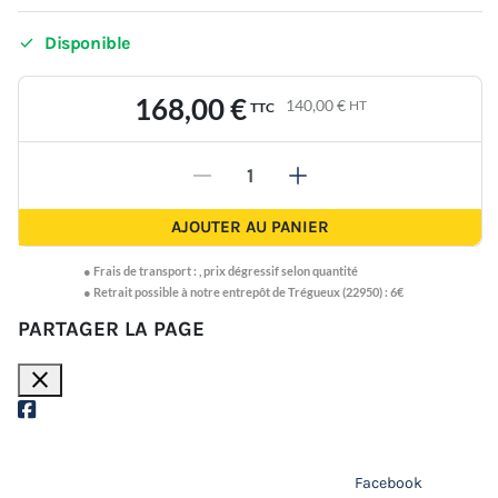

Disponible
168,00 €
140,00 €
HT
TTC
-
+
AJOUTER AU PANIER
●
Frais de transport :
,
prix dégressif selon quantité
● Retrait possible à notre entrepôt de Trégueux (22950) : 6€
PARTAGER LA PAGE
close
Facebook