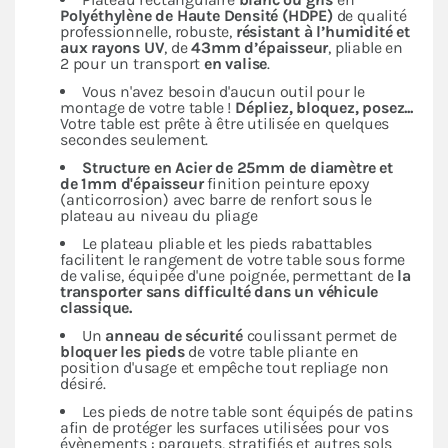
Polyéthylène de Haute Densité (HDPE)
de qualité
professionnelle, robuste,
résistant à l’humidité et
aux rayons UV
, de
43mm d’épaisseur
, pliable en
2 pour un transport
en valise
.
Vous n'avez besoin d'aucun outil pour le
montage de votre table !
Dépliez, bloquez, posez...
Votre table est prête à être utilisée en quelques
secondes seulement.
Structure en Acier de 25mm de diamètre et
de 1mm d'épaisseur
finition peinture epoxy
(anticorrosion) avec barre de renfort sous le
plateau au niveau du pliage
Le plateau pliable et les pieds rabattables
facilitent le rangement de votre table sous forme
de valise, équipée d'une poignée, permettant de
la
transporter sans difficulté dans un véhicule
classique.
Un
anneau de sécurité
coulissant permet de
bloquer les pieds
de votre table pliante en
position d'usage et empêche tout repliage non
désiré.
Les pieds de notre table sont équipés de patins
afin de protéger les surfaces utilisées pour vos
évènements : parquets, stratifiés et autres sols