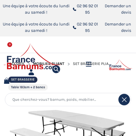
Une équipe à votre écoute du lundi
02 96 92 01
Demander un
au samedi !
95
devis
Une équipe à votre écoute du lundi
02 96 92 01
Demander un
au samedi !
95
devis
0
ACCUEIL
MOBILIER PLIANT
SET BRASSERIE PLIANT EN VALISE 183CM 3 PIÈCES EN BLANC OU GRIS