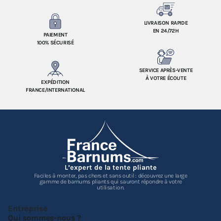
LIVRAISON RAPIDE
EN 24/72H
PAIEMENT
100% SÉCURISÉ
SERVICE APRÈS-VENTE
À VOTRE ÉCOUTE
EXPÉDITION
FRANCE/INTERNATIONAL
L’expert de la tente pliante
Faciles à monter, pas chers et sans outil : découvrez une large
gamme de barnums pliants qui sauront répondre à votre
utilisation.
Entreprise
Qui sommes-nous ?