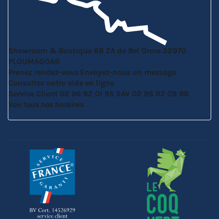
Showroom & Boutique
6B ZA de Bel Orme
22970
PLOUMAGOAR
Prenez rendez-vous
Envoyez-nous un message
Consultez notre aide en ligne
Service Client
02 96 92 01 95
SAV
02 96 92 09 88
Voir tous nos horaires