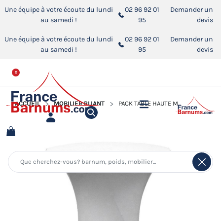
Une équipe à votre écoute du lundi
02 96 92 01
Demander un
au samedi !
95
devis
Une équipe à votre écoute du lundi
02 96 92 01
Demander un
au samedi !
95
devis
0
ACCUEIL
MOBILIER PLIANT
PACK TABLE HAUTE MANGE-DEBOUT PLIANT + HOUSSE