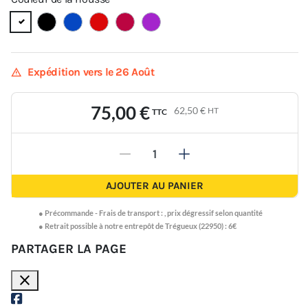
warning
Expédition vers le 26 Août
75,00 €
62,50 €
HT
TTC
-
+
AJOUTER AU PANIER
●
Précommande -
Frais de transport :
,
prix dégressif selon quantité
● Retrait possible à notre entrepôt de Trégueux (22950) : 6€
PARTAGER LA PAGE
close