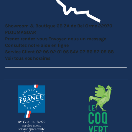
Showroom & Boutique
6B ZA de Bel Orme
22970
PLOUMAGOAR
Prenez rendez-vous
Envoyez-nous un message
Consultez notre aide en ligne
Service Client
02 96 92 01 95
SAV
02 96 92 09 88
Voir tous nos horaires