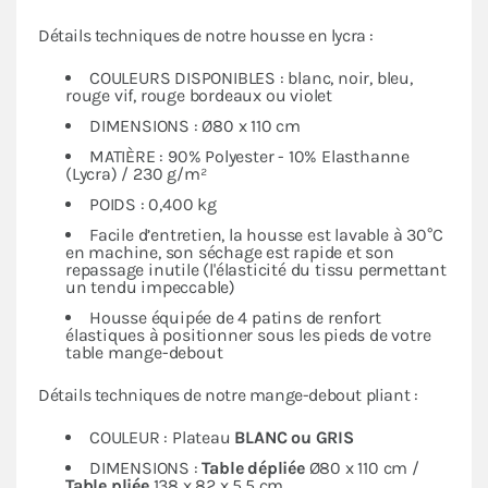
Détails techniques de notre housse en lycra :
COULEURS DISPONIBLES : blanc, noir, bleu,
rouge vif, rouge bordeaux ou violet
DIMENSIONS : Ø80 x 110 cm
MATIÈRE : 90% Polyester - 10% Elasthanne
(Lycra) / 230 g/m²
POIDS : 0,400 kg
Facile d’entretien, la housse est lavable à 30°C
en machine, son séchage est rapide et son
repassage inutile (l'élasticité du tissu permettant
un tendu impeccable)
Housse équipée de 4 patins de renfort
élastiques à positionner sous les pieds de votre
table mange-debout
Détails techniques de notre mange-debout pliant :
COULEUR : Plateau
BLANC ou GRIS
DIMENSIONS :
Table dépliée
Ø80 x 110 cm /
Table pliée
138 x 82 x 5,5 cm