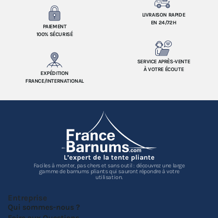
LIVRAISON RAPIDE
EN 24/72H
PAIEMENT
100% SÉCURISÉ
SERVICE APRÈS-VENTE
À VOTRE ÉCOUTE
EXPÉDITION
FRANCE/INTERNATIONAL
L’expert de la tente pliante
Faciles à monter, pas chers et sans outil : découvrez une large
gamme de barnums pliants qui sauront répondre à votre
utilisation.
Entreprise
Qui sommes-nous ?
Foire aux Questions