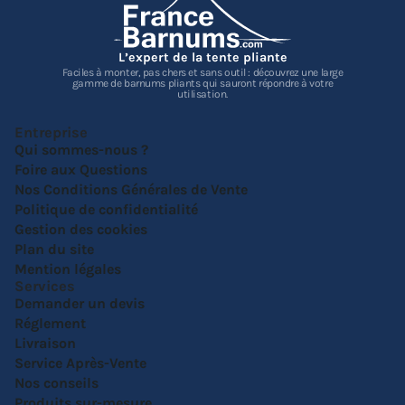
L’expert de la tente pliante
Faciles à monter, pas chers et sans outil : découvrez une large
gamme de barnums pliants qui sauront répondre à votre
utilisation.
Entreprise
Qui sommes-nous ?
Foire aux Questions
Nos Conditions Générales de Vente
Politique de confidentialité
Gestion des cookies
Plan du site
Mention légales
Services
Demander un devis
Réglement
Livraison
Service Après-Vente
Nos conseils
Produits sur-mesure