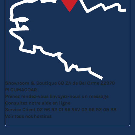
Showroom & Boutique
6B ZA de Bel Orme
22970
PLOUMAGOAR
Prenez rendez-vous
Envoyez-nous un message
Consultez notre aide en ligne
Service Client
02 96 92 01 95
SAV
02 96 92 09 88
Voir tous nos horaires