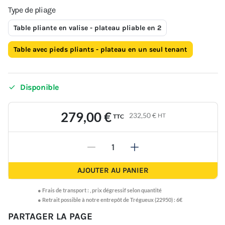
Type de pliage
Table pliante en valise - plateau pliable en 2
Table avec pieds pliants - plateau en un seul tenant

Disponible
279,00 €
232,50 €
HT
TTC
-
+
AJOUTER AU PANIER
●
Frais de transport :
,
prix dégressif selon quantité
● Retrait possible à notre entrepôt de Trégueux (22950) : 6€
PARTAGER LA PAGE