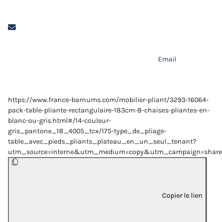
Email
https://www.france-barnums.com/mobilier-pliant/3293-16064-
pack-table-pliante-rectangulaire-183cm-8-chaises-pliantes-en-
blanc-ou-gris.html#/14-couleur-
gris_pantone_18_4005_tcx/175-type_de_pliage-
table_avec_pieds_pliants_plateau_en_un_seul_tenant?
utm_source=interne&utm_medium=copy&utm_campaign=share
Copier le lien