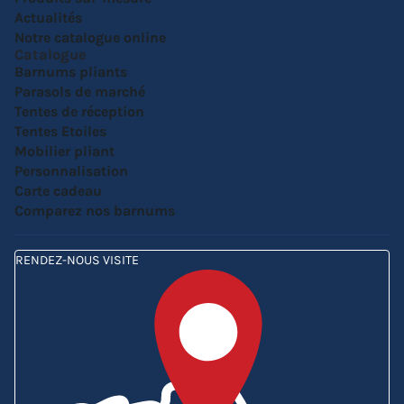
Actualités
Notre catalogue online
Catalogue
Barnums pliants
Parasols de marché
Tentes de réception
Tentes Etoiles
Mobilier pliant
Personnalisation
Carte cadeau
Comparez nos barnums
RENDEZ-NOUS VISITE