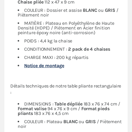
Chaise pliée
112 x 47 x 9 cm
COULEUR : Dossier et assise
BLANC
ou
GRIS
/
Piètement noir
MATIÈRE : Plateau en Polyéthylène de Haute
Densité (HDPE) / Piètement en Acier finition
peinture époxy noire (anti-corrosion)
POIDS : 4,4 kg la chaise
CONDITIONNEMENT :
2 pack de 4 chaises
CHARGE MAXI : 200 kg répartis
Notice de montage
Détails techniques de notre table pliante rectangulaire
:
DIMENSIONS :
Table dépliée
183 x 76 x 74 cm /
Format valise
94 x 76 x 9 cm /
Format pieds
pliants
183 x 76 x 4,5 cm
COULEUR : Plateau
BLANC
ou
GRIS
/ Piètement
noir