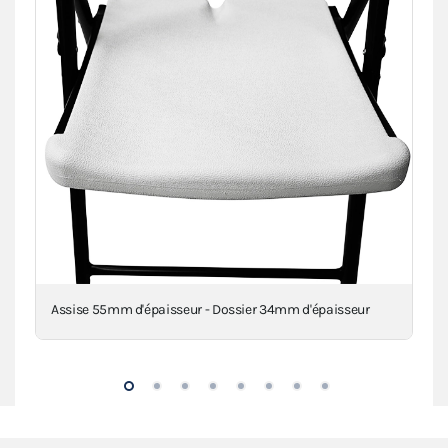
Assise 55mm d'épaisseur - Dossier 34mm d'épaisseur
Str
d'é