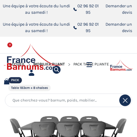
Une équipe à votre écoute du lundi
02 96 92 01
Demander un
au samedi !
95
devis
Une équipe à votre écoute du lundi
02 96 92 01
Demander un
au samedi !
95
devis
0
ACCUEIL
MOBILIER PLIANT
PACK TABLE PLIANTE RECTANGULAIRE 183CM + 8 CHAISES PLIANTES EN BLANC OU GRIS