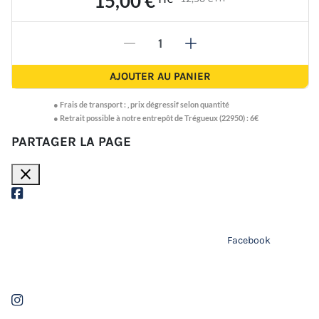
15,00 €
-
+
AJOUTER AU PANIER
●
Frais de transport :
,
prix dégressif selon quantité
● Retrait possible à notre entrepôt de Trégueux (22950) : 6€
PARTAGER LA PAGE
close
Facebook