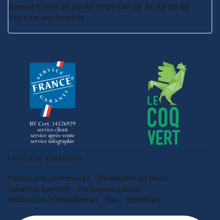
Service Client
02 96 92 01 95
SAV
02 96 92 09 88
Voir tous nos horaires
Foire aux questions
Passer une commande
Demander un devis
Garantie barnum
Personnalisation
Précaution d'installation
Sav
Entretien