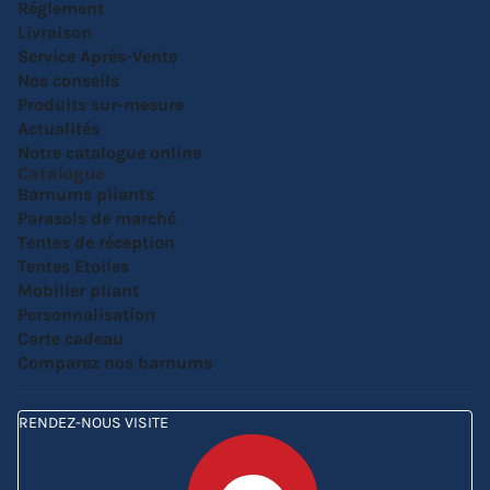
Réglement
Livraison
Service Après-Vente
Nos conseils
Produits sur-mesure
Actualités
Notre catalogue online
Catalogue
Barnums pliants
Parasols de marché
Tentes de réception
Tentes Etoiles
Mobilier pliant
Personnalisation
Carte cadeau
Comparez nos barnums
RENDEZ-NOUS VISITE