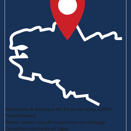
Showroom & Boutique
6B ZA de Bel Orme
22970
PLOUMAGOAR
Prenez rendez-vous
Envoyez-nous un message
Consultez notre aide en ligne