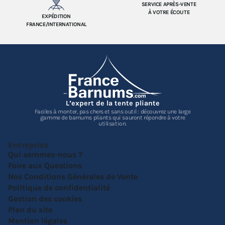
SERVICE APRÈS-VENTE
À VOTRE ÉCOUTE
EXPÉDITION
FRANCE/INTERNATIONAL
L’expert de la tente pliante
Faciles à monter, pas chers et sans outil : découvrez une large
gamme de barnums pliants qui sauront répondre à votre
utilisation.
Entreprise
Qui sommes-nous ?
Foire aux Questions
Nos Conditions Générales de Vente
Politique de confidentialité
Gestion des cookies
Plan du site
Mention légales