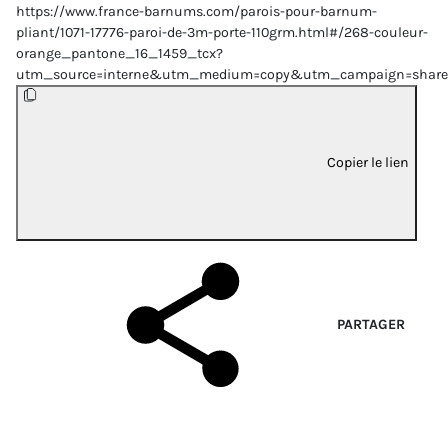
https://www.france-barnums.com/parois-pour-barnum-
pliant/1071-17776-paroi-de-3m-porte-110grm.html#/268-couleur-
orange_pantone_16_1459_tcx?
utm_source=interne&utm_medium=copy&utm_campaign=share
Copier le lien
PARTAGER