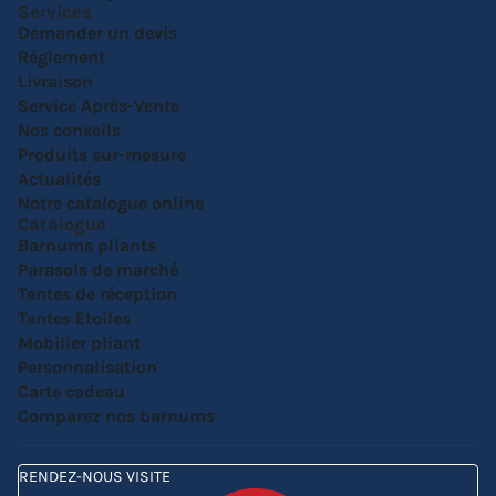
Services
Demander un devis
Réglement
Livraison
Service Après-Vente
Nos conseils
Produits sur-mesure
Actualités
Notre catalogue online
Catalogue
Barnums pliants
Parasols de marché
Tentes de réception
Tentes Etoiles
Mobilier pliant
Personnalisation
Carte cadeau
Comparez nos barnums
RENDEZ-NOUS VISITE