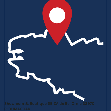
Showroom & Boutique
6B ZA de Bel Orme
22970
PLOUMAGOAR