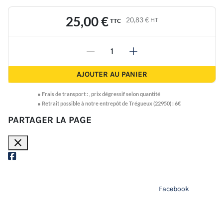
25,00 €
20,83 €
HT
TTC
-
+
AJOUTER AU PANIER
●
Frais de transport :
,
prix dégressif selon quantité
● Retrait possible à notre entrepôt de Trégueux (22950) : 6€
PARTAGER LA PAGE
close
Facebook