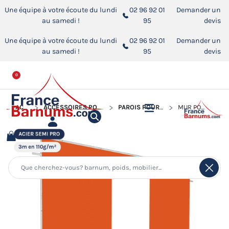
Une équipe à votre écoute du lundi
02 96 92 01
Demander un
au samedi !
95
devis
Une équipe à votre écoute du lundi
02 96 92 01
Demander un
au samedi !
95
devis
0
ACCUEIL
ACCESSOIRES POUR BARNUMS PLIANTS
PAROIS POUR BARNUM PLIANT
MUR PORTE - 110G/M²