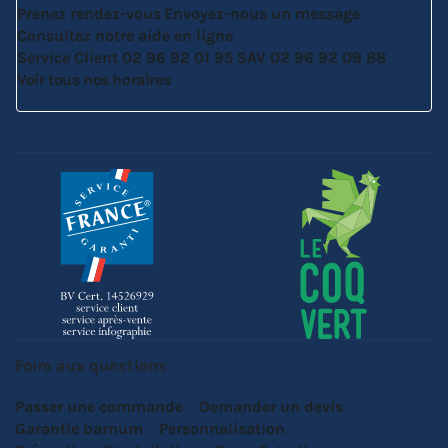
Prenez rendez-vous
Envoyez-nous un message
Consultez notre aide en ligne
Service Client
02 96 92 01 95
SAV
02 96 92 09 88
Voir tous nos horaires
Foire aux questions
Passer une commande
Demander un devis
Garantie barnum
Personnalisation