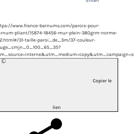
Email
tps://www.france-barnums.com/parois-pour-
arnum-pliant/15874-18456-mur-plein-380grm-norme-
.html#/31-taille-paroi_de_3m/37-couleur-
ouge_cmjn_0_100_65_35?
tm_source=interne&utm_medium=copy&utm_campaign=sh
Copier le
lien