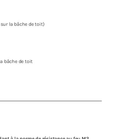
 sur la bâche de toit)
la bâche de toit
dant à la norme de résistance au feu M2