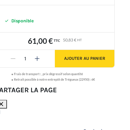

Disponible
61,00 €
50,83 €
HT
TTC
AJOUTER AU PANIER
-
+
●
Frais de transport :
,
prix dégressif selon quantité
● Retrait possible à notre entrepôt de Trégueux (22950) : 6€
ARTAGER LA PAGE
lose