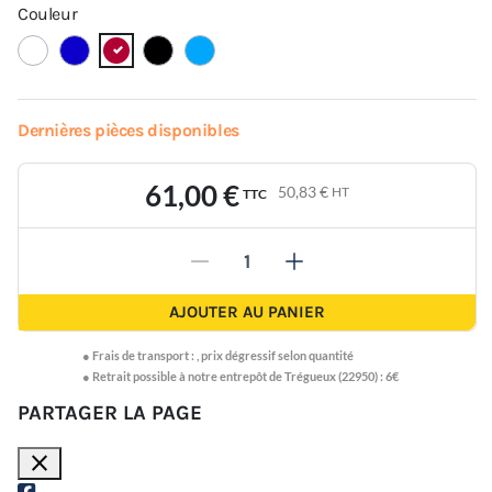
Couleur
Dernières pièces disponibles
61,00 €
50,83 €
HT
TTC
-
+
AJOUTER AU PANIER
●
Frais de transport :
,
prix dégressif selon quantité
● Retrait possible à notre entrepôt de Trégueux (22950) : 6€
PARTAGER LA PAGE
close