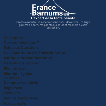
L’expert de la tente pliante
Faciles à monter, pas chers et sans outil : découvrez une large
gamme de barnums pliants qui sauront répondre à votre
utilisation.
Entreprise
Qui sommes-nous ?
Foire aux Questions
Nos Conditions Générales de Vente
Politique de confidentialité
Gestion des cookies
Plan du site
Mention légales
Services
Demander un devis
Réglement
Livraison
Service Après-Vente
Nos conseils