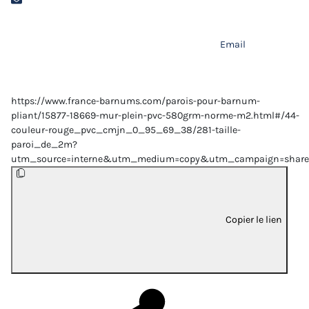
Email
https://www.france-barnums.com/parois-pour-barnum-
pliant/15877-18669-mur-plein-pvc-580grm-norme-m2.html#/44-
couleur-rouge_pvc_cmjn_0_95_69_38/281-taille-
paroi_de_2m?
utm_source=interne&utm_medium=copy&utm_campaign=share
Copier le lien