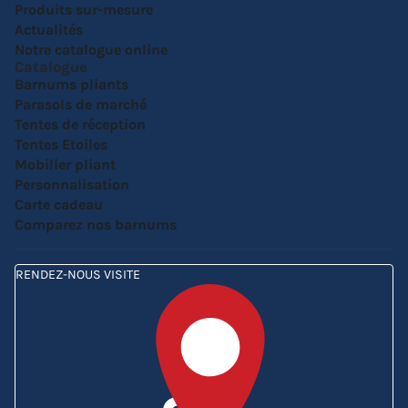
Produits sur-mesure
Actualités
Notre catalogue online
Catalogue
Barnums pliants
Parasols de marché
Tentes de réception
Tentes Etoiles
Mobilier pliant
Personnalisation
Carte cadeau
Comparez nos barnums
RENDEZ-NOUS VISITE