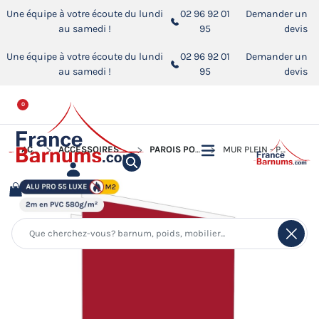
Une équipe à votre écoute du lundi
02 96 92 01
Demander un
au samedi !
95
devis
Une équipe à votre écoute du lundi
02 96 92 01
Demander un
au samedi !
95
devis
0
ACCUEIL
ACCESSOIRES POUR BARNUMS PLIANTS
PAROIS POUR BARNUM PLIANT
MUR PLEIN - PVC 580G/M² NORME M2