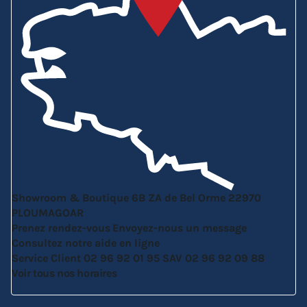
Showroom & Boutique
6B ZA de Bel Orme
22970
PLOUMAGOAR
Prenez rendez-vous
Envoyez-nous un message
Consultez notre aide en ligne
Service Client
02 96 92 01 95
SAV
02 96 92 09 88
Voir tous nos horaires