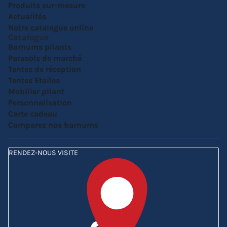
Produits sur-mesure
Actualités
Notre catalogue online
Catalogue
Barnums pliants
Parasols de marché
Tentes de réception
Tentes Etoiles
Mobilier pliant
Personnalisation
Carte cadeau
Comparez nos barnums
RENDEZ-NOUS VISITE