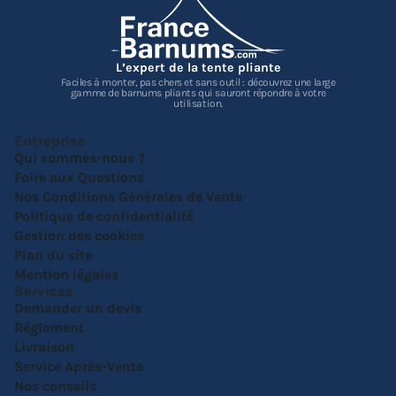
L’expert de la tente pliante
Faciles à monter, pas chers et sans outil : découvrez une large
gamme de barnums pliants qui sauront répondre à votre
utilisation.
Entreprise
Qui sommes-nous ?
Foire aux Questions
Nos Conditions Générales de Vente
Politique de confidentialité
Gestion des cookies
Plan du site
Mention légales
Services
Demander un devis
Réglement
Livraison
Service Après-Vente
Nos conseils