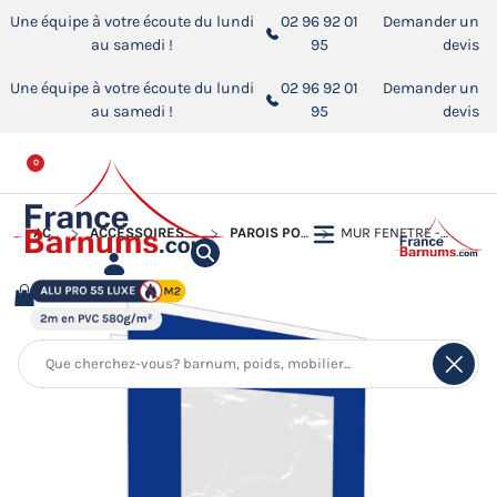
Une équipe à votre écoute du lundi
02 96 92 01
Demander un
au samedi !
95
devis
Une équipe à votre écoute du lundi
02 96 92 01
Demander un
au samedi !
95
devis
0
ACCUEIL
ACCESSOIRES POUR BARNUMS PLIANTS
PAROIS POUR BARNUM PLIANT
MUR FENÊTRE - PVC 580G/M² NORME M2