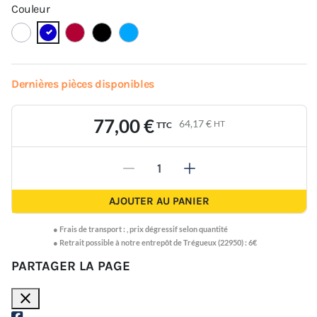
Couleur
Dernières pièces disponibles
77,00 €
64,17 €
HT
TTC
-
+
AJOUTER AU PANIER
●
Frais de transport :
,
prix dégressif selon quantité
● Retrait possible à notre entrepôt de Trégueux (22950) : 6€
PARTAGER LA PAGE
close