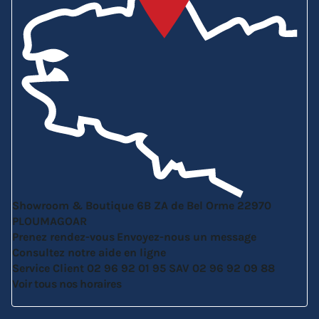
Showroom & Boutique
6B ZA de Bel Orme
22970
PLOUMAGOAR
Prenez rendez-vous
Envoyez-nous un message
Consultez notre aide en ligne
Service Client
02 96 92 01 95
SAV
02 96 92 09 88
Voir tous nos horaires