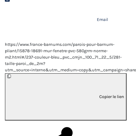
Email
https://www.france-barnums.com/parois-pour-barnum-
pliant/15878-18691-mur-fenetre-pvc-580grm-norme-
m2.html#/237-couleur-bleu_pvc_cmjn_100_71_22_5/281-
taille-paroi_de_2m?
utm_source=interne&utm_medium=copy&utm_campaign=share
Copier le lien