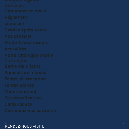
Services
Demander un devis
Réglement
Livraison
Service Après-Vente
Nos conseils
Produits sur-mesure
Actualités
Notre catalogue online
Catalogue
Barnums pliants
Parasols de marché
Tentes de réception
Tentes Etoiles
Mobilier pliant
Personnalisation
Carte cadeau
Comparez nos barnums
RENDEZ-NOUS VISITE