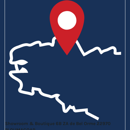
Showroom & Boutique
6B ZA de Bel Orme
22970
PLOUMAGOAR