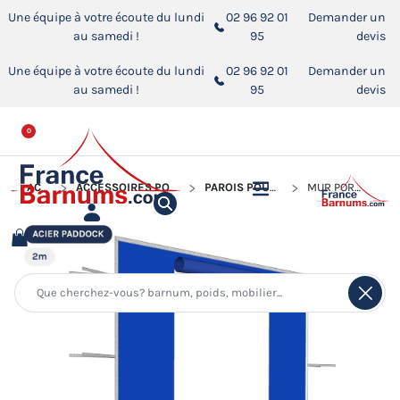
Une équipe à votre écoute du lundi
02 96 92 01
Demander un
au samedi !
95
devis
Une équipe à votre écoute du lundi
02 96 92 01
Demander un
au samedi !
95
devis
0
ACCUEIL
ACCESSOIRES POUR BARNUMS PLIANTS
PAROIS POUR BARNUM PLIANT
MUR PORTE - 290G/M²