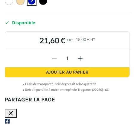

Disponible
21,60 €
18,00 €
HT
TTC
-
+
AJOUTER AU PANIER
●
Frais de transport :
,
prix dégressif selon quantité
● Retrait possible à notre entrepôt de Trégueux (22950) : 6€
PARTAGER LA PAGE
close