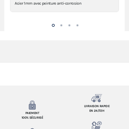
Acier 1mm avec peinture anti-corrosion
Con
LIVRAISON RAPIDE
EN 24/72H
PAIEMENT
100% SÉCURISÉ