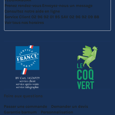
Prenez rendez-vous
Envoyez-nous un message
Consultez notre aide en ligne
Service Client
02 96 92 01 95
SAV
02 96 92 09 88
Voir tous nos horaires
Foire aux questions
Passer une commande
Demander un devis
Garantie barnum
Personnalisation