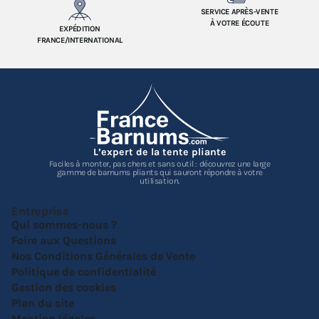
SERVICE APRÈS-VENTE
À VOTRE ÉCOUTE
EXPÉDITION
FRANCE/INTERNATIONAL
L’expert de la tente pliante
Faciles à monter, pas chers et sans outil : découvrez une large
gamme de barnums pliants qui sauront répondre à votre
utilisation.
Entreprise
Qui sommes-nous ?
Foire aux Questions
Nos Conditions Générales de Vente
Politique de confidentialité
Gestion des cookies
Plan du site
Mention légales