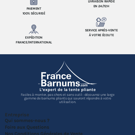
LIVRAISON RAPIDE
EN 24/72H
PAIEMENT
100% SÉCURISÉ
SERVICE APRÈS-VENTE
À VOTRE ÉCOUTE
EXPÉDITION
FRANCE/INTERNATIONAL
L’expert de la tente pliante
Faciles à monter, pas chers et sans outil : découvrez une large
gamme de barnums pliants qui sauront répondre à votre
utilisation.
Entreprise
Qui sommes-nous ?
Foire aux Questions
Nos Conditions Générales de Vente