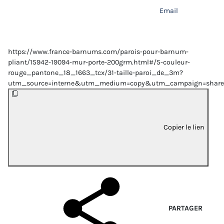
Email
https://www.france-barnums.com/parois-pour-barnum-
pliant/15942-19094-mur-porte-200grm.html#/5-couleur-
rouge_pantone_18_1663_tcx/31-taille-paroi_de_3m?
utm_source=interne&utm_medium=copy&utm_campaign=share
Copier le lien
PARTAGER