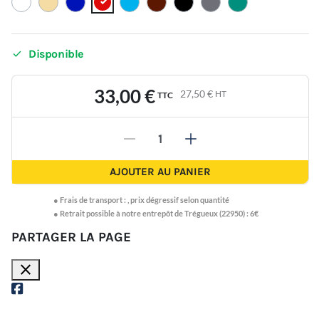

Disponible
33,00 €
27,50 €
HT
TTC
-
+
AJOUTER AU PANIER
●
Frais de transport :
,
prix dégressif selon quantité
● Retrait possible à notre entrepôt de Trégueux (22950) : 6€
PARTAGER LA PAGE
close