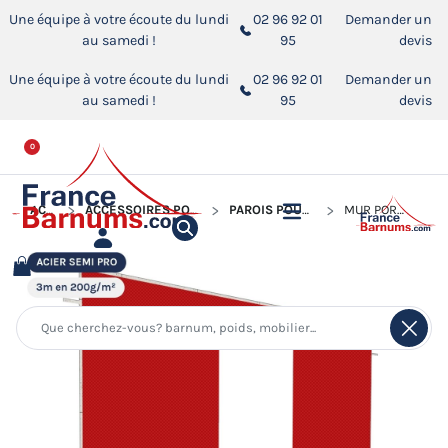
Une équipe à votre écoute du lundi
02 96 92 01
Demander un
au samedi !
95
devis
Une équipe à votre écoute du lundi
02 96 92 01
Demander un
au samedi !
95
devis
0
ACCUEIL
ACCESSOIRES POUR BARNUMS PLIANTS
PAROIS POUR BARNUM PLIANT
MUR PORTE - 200G/M²