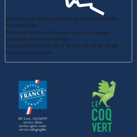
Showroom & Boutique
6B ZA de Bel Orme
22970
PLOUMAGOAR
Prenez rendez-vous
Envoyez-nous un message
Consultez notre aide en ligne
Service Client
02 96 92 01 95
SAV
02 96 92 09 88
Voir tous nos horaires