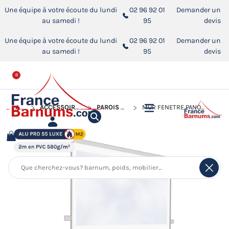
Une équipe à votre écoute du lundi
02 96 92 01
Demander un
au samedi !
95
devis
Une équipe à votre écoute du lundi
02 96 92 01
Demander un
au samedi !
95
devis
0
ACCUEIL
ACCESSOIRES POUR BARNUMS PLIANTS
PAROIS POUR BARNUM PLIANT
MUR FENÊTRE PANORAMIQUE TRANSPARENTE - PVC 580G/M²