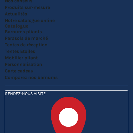
Nos conseils
Produits sur-mesure
Actualités
Notre catalogue online
Catalogue
Barnums pliants
Parasols de marché
Tentes de réception
Tentes Etoiles
Mobilier pliant
Personnalisation
Carte cadeau
Comparez nos barnums
RENDEZ-NOUS VISITE