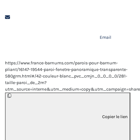
Email
https://www.france-barnums.com/parois-pour-barnum-
pliant/16147-19544-paroi-fenetre-panoramique-transparente-
580grm.html#/42-couleur-blanc_pvc_cmjn_0_0_0_0/281-
taille-paroi_de_2m?
utm_source=interne&utm_medium=copy&utm_campaign=share
Copier le lien