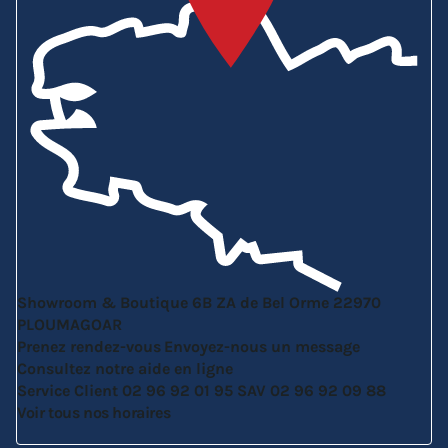
Showroom & Boutique
6B ZA de Bel Orme
22970
PLOUMAGOAR
Prenez rendez-vous
Envoyez-nous un message
Consultez notre aide en ligne
Service Client
02 96 92 01 95
SAV
02 96 92 09 88
Voir tous nos horaires