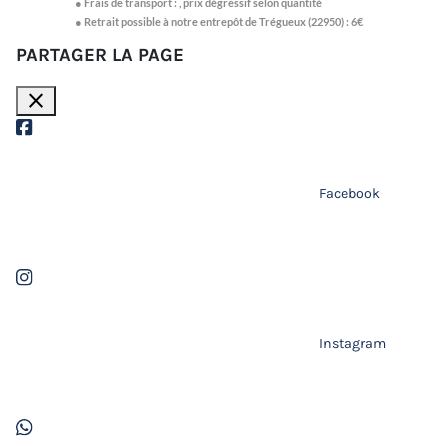
●
Frais de transport :
,
prix dégressif selon quantité
● Retrait possible à notre entrepôt de Trégueux (22950) : 6€
PARTAGER LA PAGE
close
Facebook
Instagram