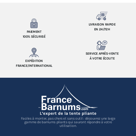
LIVRAISON RAPIDE
EN 24/72H
PAIEMENT
100% SÉCURISÉ
SERVICE APRÈS-VENTE
À VOTRE ÉCOUTE
EXPÉDITION
FRANCE/INTERNATIONAL
L’expert de la tente pliante
Faciles à monter, pas chers et sans outil : découvrez une large
gamme de barnums pliants qui sauront répondre à votre
utilisation.