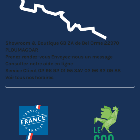
Showroom & Boutique
6B ZA de Bel Orme
22970
PLOUMAGOAR
Prenez rendez-vous
Envoyez-nous un message
Consultez notre aide en ligne
Service Client
02 96 92 01 95
SAV
02 96 92 09 88
Voir tous nos horaires