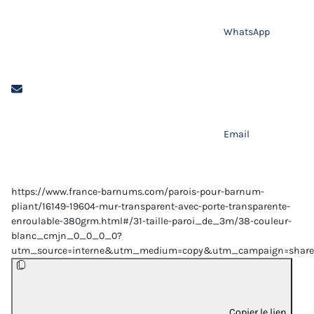
WhatsApp
Email
https://www.france-barnums.com/parois-pour-barnum-
pliant/16149-19604-mur-transparent-avec-porte-transparente-
enroulable-380grm.html#/31-taille-paroi_de_3m/38-couleur-
blanc_cmjn_0_0_0_0?
utm_source=interne&utm_medium=copy&utm_campaign=share
Copier le lien