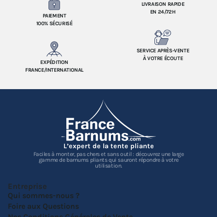
LIVRAISON RAPIDE
EN 24/72H
PAIEMENT
100% SÉCURISÉ
SERVICE APRÈS-VENTE
À VOTRE ÉCOUTE
EXPÉDITION
FRANCE/INTERNATIONAL
L’expert de la tente pliante
Faciles à monter, pas chers et sans outil : découvrez une large
gamme de barnums pliants qui sauront répondre à votre
utilisation.
Entreprise
Qui sommes-nous ?
Foire aux Questions
Nos Conditions Générales de Vente