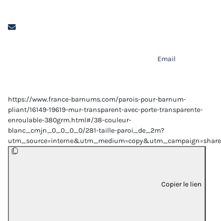
Email
https://www.france-barnums.com/parois-pour-barnum-
pliant/16149-19619-mur-transparent-avec-porte-transparente-
enroulable-380grm.html#/38-couleur-
blanc_cmjn_0_0_0_0/281-taille-paroi_de_2m?
utm_source=interne&utm_medium=copy&utm_campaign=share
Copier le lien