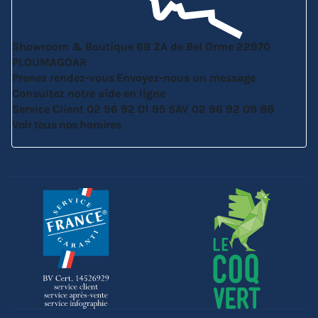
Showroom & Boutique
6B ZA de Bel Orme
22970
PLOUMAGOAR
Prenez rendez-vous
Envoyez-nous un message
Consultez notre aide en ligne
Service Client
02 96 92 01 95
SAV
02 96 92 09 88
Voir tous nos horaires