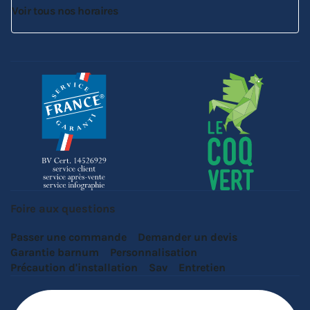
Voir tous nos horaires
Foire aux questions
Passer une commande
Demander un devis
Garantie barnum
Personnalisation
Précaution d'installation
Sav
Entretien