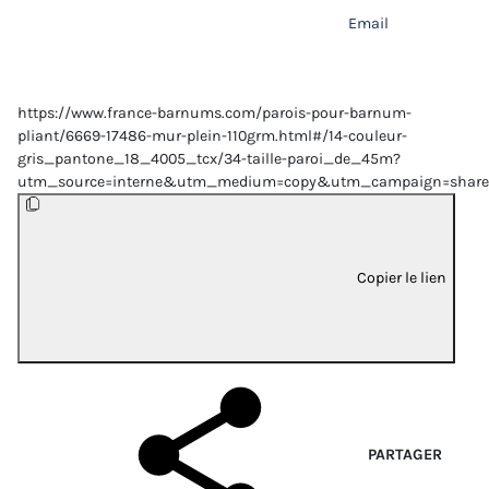
Email
https://www.france-barnums.com/parois-pour-barnum-
pliant/6669-17486-mur-plein-110grm.html#/14-couleur-
gris_pantone_18_4005_tcx/34-taille-paroi_de_45m?
utm_source=interne&utm_medium=copy&utm_campaign=share
Copier le lien
PARTAGER