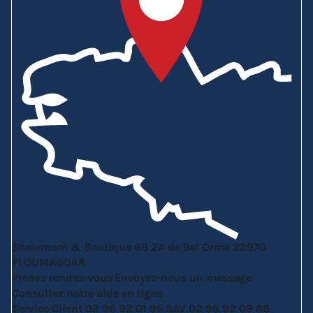
Showroom & Boutique
6B ZA de Bel Orme
22970
PLOUMAGOAR
Prenez rendez-vous
Envoyez-nous un message
Consultez notre aide en ligne
Service Client
02 96 92 01 95
SAV
02 96 92 09 88