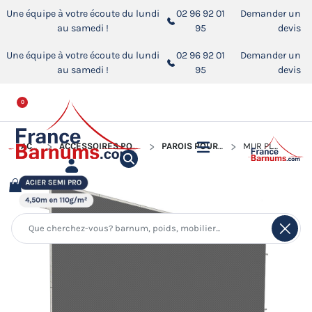
Une équipe à votre écoute du lundi
02 96 92 01
Demander un
au samedi !
95
devis
Une équipe à votre écoute du lundi
02 96 92 01
Demander un
au samedi !
95
devis
0
ACCUEIL
ACCESSOIRES POUR BARNUMS PLIANTS
PAROIS POUR BARNUM PLIANT
MUR PLEIN - 110G/M²