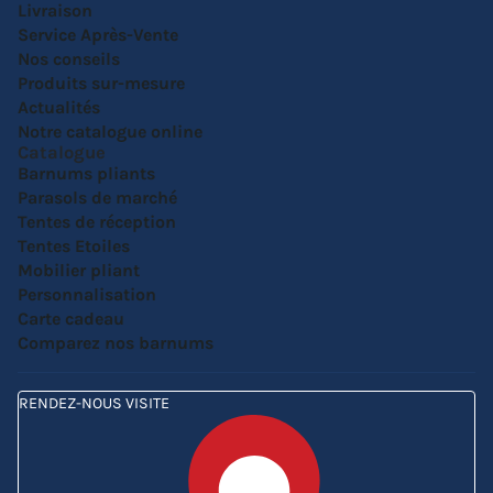
Livraison
Service Après-Vente
Nos conseils
Produits sur-mesure
Actualités
Notre catalogue online
Catalogue
Barnums pliants
Parasols de marché
Tentes de réception
Tentes Etoiles
Mobilier pliant
Personnalisation
Carte cadeau
Comparez nos barnums
RENDEZ-NOUS VISITE