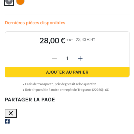
Dernières pièces disponibles
28,00 €
23,33 €
HT
TTC
-
+
AJOUTER AU PANIER
●
Frais de transport :
,
prix dégressif selon quantité
● Retrait possible à notre entrepôt de Trégueux (22950) : 6€
PARTAGER LA PAGE
close