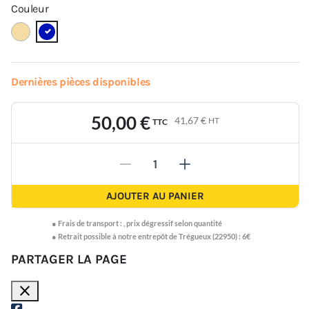
Couleur
Dernières pièces disponibles
50,00 €
41,67 €
HT
TTC
-
+
AJOUTER AU PANIER
●
Frais de transport :
,
prix dégressif selon quantité
● Retrait possible à notre entrepôt de Trégueux (22950) : 6€
PARTAGER LA PAGE
close