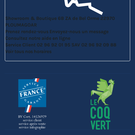
Showroom & Boutique
6B ZA de Bel Orme
22970
PLOUMAGOAR
Prenez rendez-vous
Envoyez-nous un message
Consultez notre aide en ligne
Service Client
02 96 92 01 95
SAV
02 96 92 09 88
Voir tous nos horaires