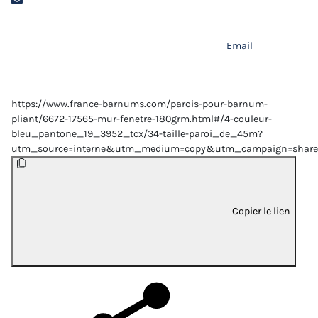
Email
https://www.france-barnums.com/parois-pour-barnum-
pliant/6672-17565-mur-fenetre-180grm.html#/4-couleur-
bleu_pantone_19_3952_tcx/34-taille-paroi_de_45m?
utm_source=interne&utm_medium=copy&utm_campaign=share
Copier le lien