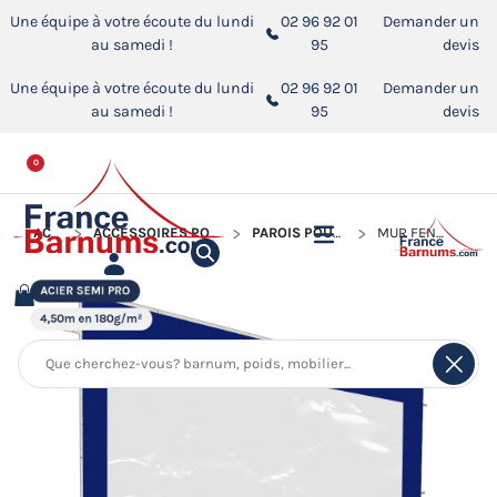
Une équipe à votre écoute du lundi
02 96 92 01
Demander un
au samedi !
95
devis
Une équipe à votre écoute du lundi
02 96 92 01
Demander un
au samedi !
95
devis
0
ACCUEIL
ACCESSOIRES POUR BARNUMS PLIANTS
PAROIS POUR BARNUM PLIANT
MUR FENÊTRE - 180G/M²