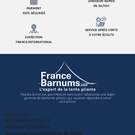
LIVRAISON RAPIDE
EN 24/72H
PAIEMENT
100% SÉCURISÉ
SERVICE APRÈS-VENTE
À VOTRE ÉCOUTE
EXPÉDITION
FRANCE/INTERNATIONAL
L’expert de la tente pliante
Faciles à monter, pas chers et sans outil : découvrez une large
gamme de barnums pliants qui sauront répondre à votre
utilisation.
Entreprise
Qui sommes-nous ?
Foire aux Questions
Nos Conditions Générales de Vente