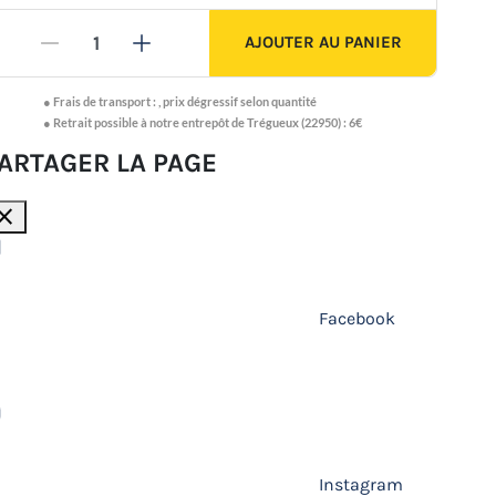
AJOUTER AU PANIER
-
+
●
Frais de transport :
,
prix dégressif selon quantité
● Retrait possible à notre entrepôt de Trégueux (22950) : 6€
ARTAGER LA PAGE
lose
Facebook
Instagram