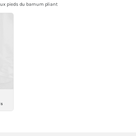
 aux pieds du barnum pliant
ds