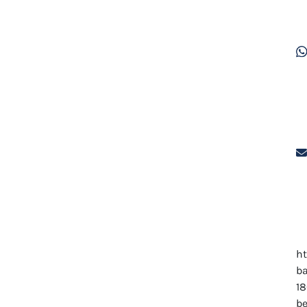
ht
ba
18
b