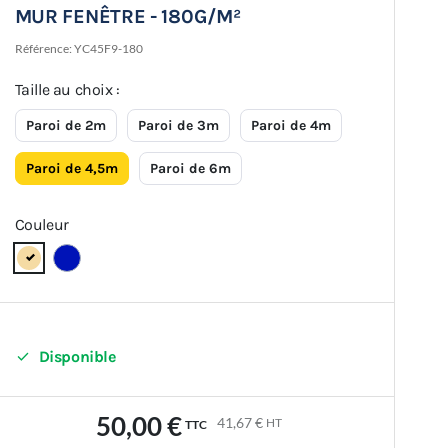
MUR FENÊTRE - 180G/M²
Référence:
YC45F9-180
Taille au choix :
Paroi de 2m
Paroi de 3m
Paroi de 4m
Paroi de 4,5m
Paroi de 6m
Couleur

Disponible
50,00 €
41,67 €
HT
TTC