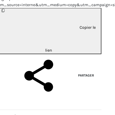
tm_source=interne&utm_medium=copy&utm_campaign=sh
Copier le
lien
PARTAGER