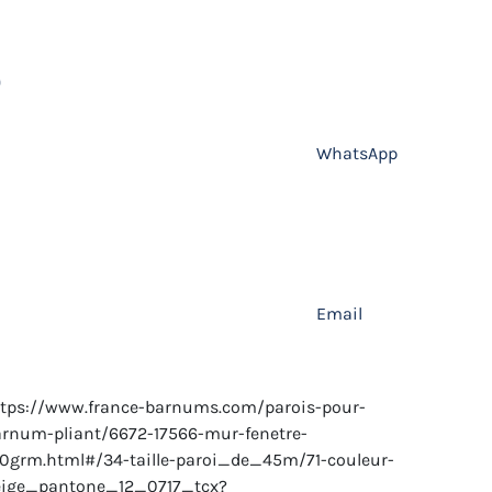
WhatsApp
Email
tps://www.france-barnums.com/parois-pour-
rnum-pliant/6672-17566-mur-fenetre-
0grm.html#/34-taille-paroi_de_45m/71-couleur-
eige_pantone_12_0717_tcx?