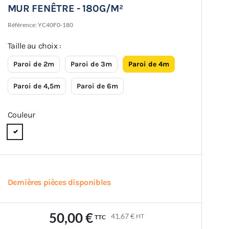
MUR FENÊTRE - 180G/M²
Référence:
YC40F0-180
Taille au choix :
Paroi de 2m
Paroi de 3m
Paroi de 4m
Paroi de 4,5m
Paroi de 6m
Couleur
Dernières pièces disponibles
50,00 €
41,67 €
HT
TTC