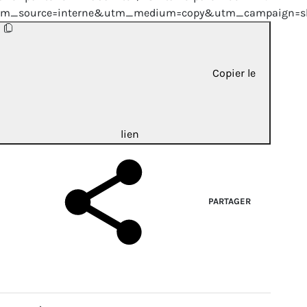
tm_source=interne&utm_medium=copy&utm_campaign=sh
Copier le
lien
PARTAGER