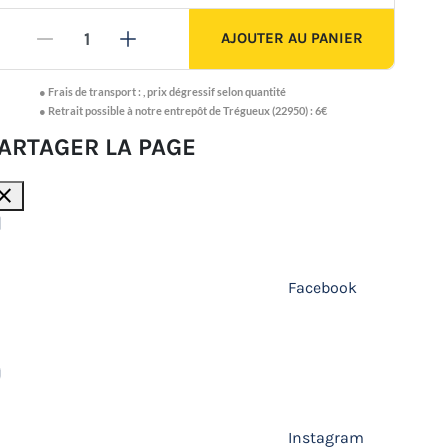
AJOUTER AU PANIER
-
+
●
Frais de transport :
,
prix dégressif selon quantité
● Retrait possible à notre entrepôt de Trégueux (22950) : 6€
ARTAGER LA PAGE
lose
Facebook
Instagram