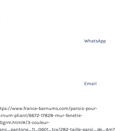
WhatsApp
Email
tps://www.france-barnums.com/parois-pour-
rnum-pliant/6672-17828-mur-fenetre-
0grm.html#/3-couleur-
lanc_pantone_11_0601_tcx/282-taille-paroi_de_4m?