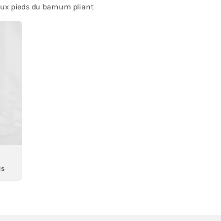
 aux pieds du barnum pliant
ds