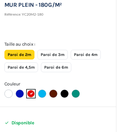
MUR PLEIN - 180G/M²
Référence:
YC20M2-180
Taille au choix :
Paroi de 2m
Paroi de 3m
Paroi de 4m
Paroi de 4,5m
Paroi de 6m
Couleur

Disponible