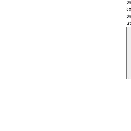
ba
co
p
u