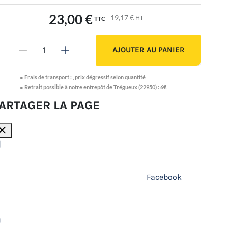
23,00 €
19,17 €
HT
TTC
AJOUTER AU PANIER
-
+
●
Frais de transport :
,
prix dégressif selon quantité
● Retrait possible à notre entrepôt de Trégueux (22950) : 6€
ARTAGER LA PAGE
lose
Facebook