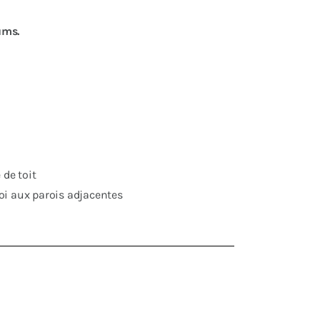
ums.
 de toit
roi aux parois adjacentes