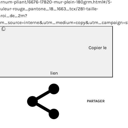
rnum-pliant/6676-17820-mur-plein-180grm.html#/5-
uleur-rouge_pantone_18_1663_tcx/281-taille-
aroi_de_2m?
tm_source=interne&utm_medium=copy&utm_campaign=sh
Copier le
lien
PARTAGER