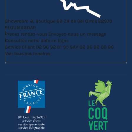
Showroom & Boutique
6B ZA de Bel Orme
22970
PLOUMAGOAR
Prenez rendez-vous
Envoyez-nous un message
Consultez notre aide en ligne
Service Client
02 96 92 01 95
SAV
02 96 92 09 88
Voir tous nos horaires