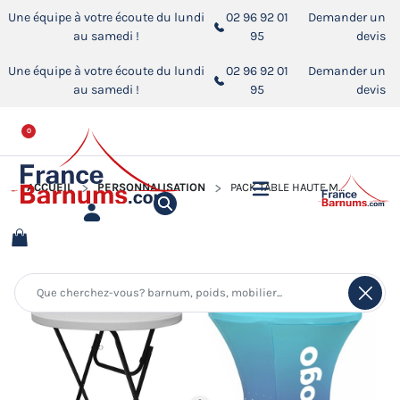
Une équipe à votre écoute du lundi
02 96 92 01
Demander un
au samedi !
95
devis
Une équipe à votre écoute du lundi
02 96 92 01
Demander un
au samedi !
95
devis
0
ACCUEIL
PERSONNALISATION
PACK TABLE HAUTE MANGE-DEBOUT PLIANT + HOUSSE IMPRIMÉE