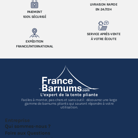
LIVRAISON RAPIDE
EN 24/72H
PAIEMENT
100% SÉCURISÉ
SERVICE APRÈS-VENTE
À VOTRE ÉCOUTE
EXPÉDITION
FRANCE/INTERNATIONAL
L’expert de la tente pliante
Faciles à monter, pas chers et sans outil : découvrez une large
gamme de barnums pliants qui sauront répondre à votre
utilisation.
Entreprise
Qui sommes-nous ?
Foire aux Questions