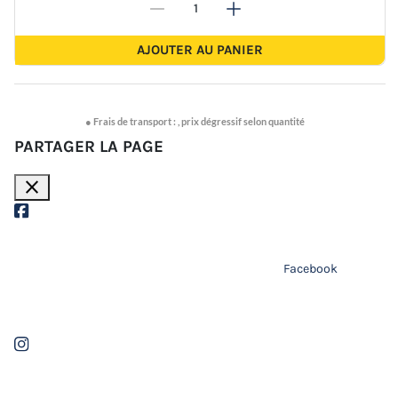
-
+
-
+
AJOUTER AU PANIER
●
Frais de transport :
,
prix dégressif selon quantité
PARTAGER LA PAGE
close
Facebook