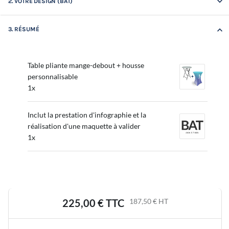
keyboard_arrow_down
2. VOTRE DESIGN (BAT)
keyboard_arrow_down
3. RÉSUMÉ
Table pliante mange-debout + housse
personnalisable
1x
Inclut la prestation d'infographie et la
réalisation d'une maquette à valider
1x
225,00 €
TTC
187,50 €
HT