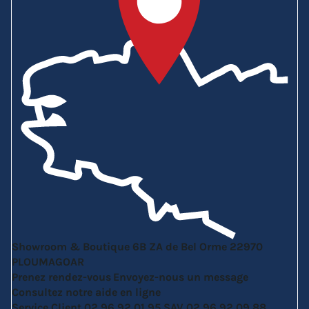
Showroom & Boutique
6B ZA de Bel Orme
22970
PLOUMAGOAR
Prenez rendez-vous
Envoyez-nous un message
Consultez notre aide en ligne
Service Client
02 96 92 01 95
SAV
02 96 92 09 88