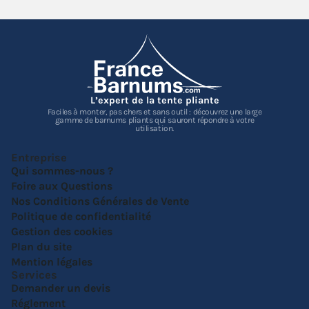
L’expert de la tente pliante
Faciles à monter, pas chers et sans outil : découvrez une large
gamme de barnums pliants qui sauront répondre à votre
utilisation.
Entreprise
Qui sommes-nous ?
Foire aux Questions
Nos Conditions Générales de Vente
Politique de confidentialité
Gestion des cookies
Plan du site
Mention légales
Services
Demander un devis
Réglement