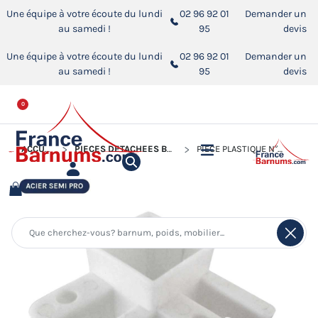
Une équipe à votre écoute du lundi
02 96 92 01
Demander un
au samedi !
95
devis
Une équipe à votre écoute du lundi
02 96 92 01
Demander un
au samedi !
95
devis
0
ACCUEIL
PIÈCES DÉTACHÉES BARNUMS PLIANTS
PIÈCE PLASTIQUE N°2 POUR BARNUM PLIANT GAMME ACIER SEMI PRO