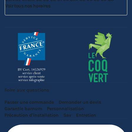
Voir tous nos horaires
Foire aux questions
Passer une commande
Demander un devis
Garantie barnum
Personnalisation
Précaution d'installation
Sav
Entretien