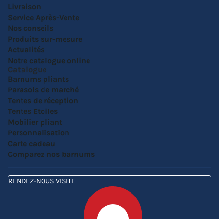
Livraison
Service Après-Vente
Nos conseils
Produits sur-mesure
Actualités
Notre catalogue online
Catalogue
Barnums pliants
Parasols de marché
Tentes de réception
Tentes Etoiles
Mobilier pliant
Personnalisation
Carte cadeau
Comparez nos barnums
RENDEZ-NOUS VISITE