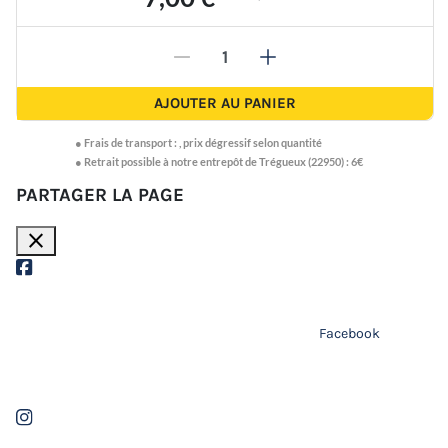
-
+
AJOUTER AU PANIER
●
Frais de transport :
,
prix dégressif selon quantité
● Retrait possible à notre entrepôt de Trégueux (22950) : 6€
PARTAGER LA PAGE
close
Facebook