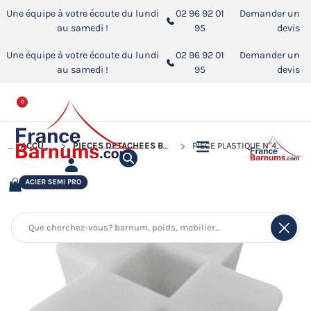
Une équipe à votre écoute du lundi
02 96 92 01
Demander un
au samedi !
95
devis
Une équipe à votre écoute du lundi
02 96 92 01
Demander un
au samedi !
95
devis
0
ACCUEIL
PIÈCES DÉTACHÉES BARNUMS PLIANTS
PIÈCE PLASTIQUE N°4 POUR BARNUM PLIANT GAMME ACIER SEMI PRO