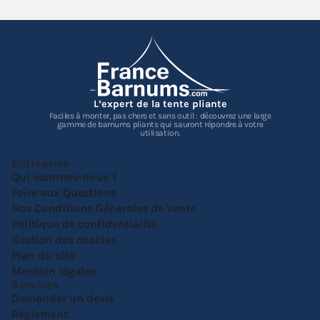
L’expert de la tente pliante
Faciles à monter, pas chers et sans outil : découvrez une large
gamme de barnums pliants qui sauront répondre à votre
utilisation.
Entreprise
Qui sommes-nous ?
Foire aux Questions
Nos Conditions Générales de Vente
Politique de confidentialité
Gestion des cookies
Plan du site
Mention légales
Services
Demander un devis
Réglement