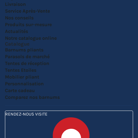
Livraison
Service Après-Vente
Nos conseils
Produits sur-mesure
Actualités
Notre catalogue online
Catalogue
Barnums pliants
Parasols de marché
Tentes de réception
Tentes Etoiles
Mobilier pliant
Personnalisation
Carte cadeau
Comparez nos barnums
RENDEZ-NOUS VISITE