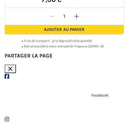
-
+
AJOUTER AU PANIER
●
Frais de transport :
,
prix dégressif selon quantité
● Retrait possible à notre entrepôt de Trégueux (22950) : 6€
PARTAGER LA PAGE
close
Facebook