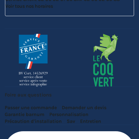
Voir tous nos horaires
Foire aux questions
Passer une commande
Demander un devis
Garantie barnum
Personnalisation
Précaution d'installation
Sav
Entretien