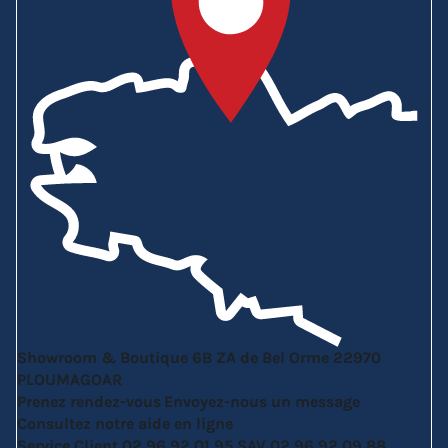
Showroom & Boutique
6B ZA de Bel Orme
22970
PLOUMAGOAR
Prenez rendez-vous
Envoyez-nous un message
Consultez notre aide en ligne
Service Client
02 96 92 01 95
SAV
02 96 92 09 88