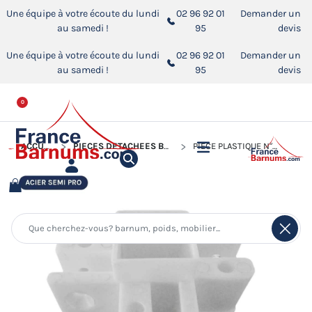
Une équipe à votre écoute du lundi
02 96 92 01
Demander un
au samedi !
95
devis
Une équipe à votre écoute du lundi
02 96 92 01
Demander un
au samedi !
95
devis
0
ACCUEIL
PIÈCES DÉTACHÉES BARNUMS PLIANTS
PIÈCE PLASTIQUE N°8 POUR BARNUM PLIANT GAMME ACIER SEMI PRO