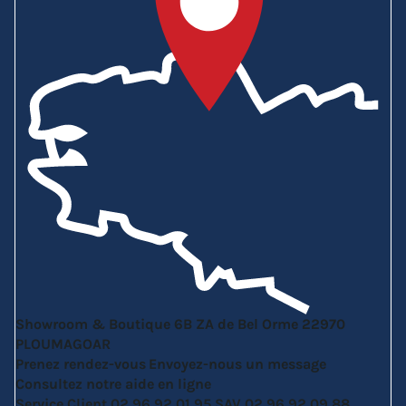
Showroom & Boutique
6B ZA de Bel Orme
22970
PLOUMAGOAR
Prenez rendez-vous
Envoyez-nous un message
Consultez notre aide en ligne
Service Client
02 96 92 01 95
SAV
02 96 92 09 88