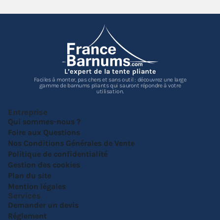
L’expert de la tente pliante
Faciles à monter, pas chers et sans outil : découvrez une large
gamme de barnums pliants qui sauront répondre à votre
utilisation.
Entreprise
Qui sommes-nous ?
Foire aux Questions
Nos Conditions Générales de Vente
Politique de confidentialité
Gestion des cookies
Plan du site
Mention légales
Services
Demander un devis
Réglement