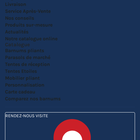
Livraison
Service Après-Vente
Nos conseils
Produits sur-mesure
Actualités
Notre catalogue online
Catalogue
Barnums pliants
Parasols de marché
Tentes de réception
Tentes Etoiles
Mobilier pliant
Personnalisation
Carte cadeau
Comparez nos barnums
RENDEZ-NOUS VISITE