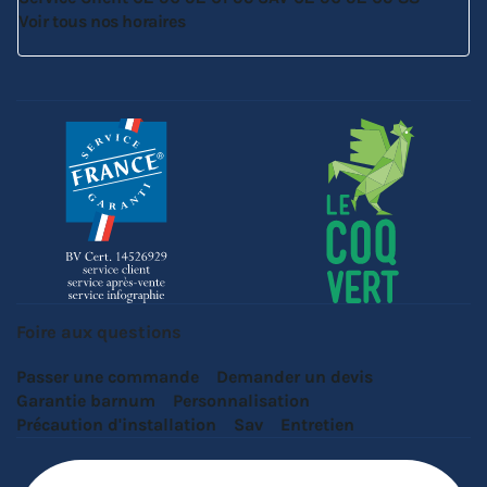
Voir tous nos horaires
Foire aux questions
Passer une commande
Demander un devis
Garantie barnum
Personnalisation
Précaution d'installation
Sav
Entretien