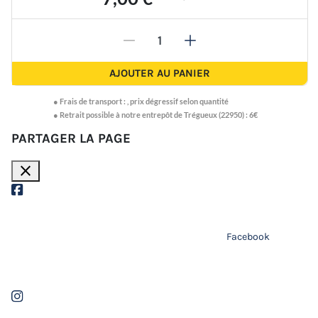
-
+
AJOUTER AU PANIER
●
Frais de transport :
,
prix dégressif selon quantité
● Retrait possible à notre entrepôt de Trégueux (22950) : 6€
PARTAGER LA PAGE
close
Facebook