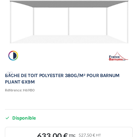
BÂCHE DE TOIT POLYESTER 380G/M² POUR BARNUM
PLIANT 6X9M
Référence:
H69B0

Disponible
633,00 €
527,50 €
HT
TTC