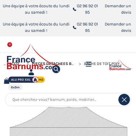
Une équipe à votre écoute du lundi
02 96 92 01
Demander un
au samedi !
95
devis
Une équipe à votre écoute du lundi
02 96 92 01
Demander un
au samedi !
95
devis
0
ACCUEIL
PIÈCES DÉTACHÉES BARNUMS PLIANTS
BÂCHE DE TOIT POLYESTER 380G/M² POUR BARNUM PLIANT 6X9M