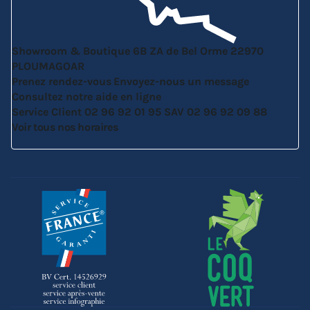
Showroom & Boutique
6B ZA de Bel Orme
22970
PLOUMAGOAR
Prenez rendez-vous
Envoyez-nous un message
Consultez notre aide en ligne
Service Client
02 96 92 01 95
SAV
02 96 92 09 88
Voir tous nos horaires