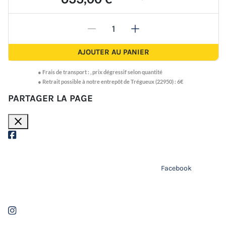
-
+
AJOUTER AU PANIER
●
Frais de transport :
,
prix dégressif selon quantité
● Retrait possible à notre entrepôt de Trégueux (22950) : 6€
PARTAGER LA PAGE
close
Facebook