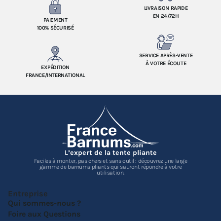
LIVRAISON RAPIDE
EN 24/72H
PAIEMENT
100% SÉCURISÉ
SERVICE APRÈS-VENTE
À VOTRE ÉCOUTE
EXPÉDITION
FRANCE/INTERNATIONAL
L’expert de la tente pliante
Faciles à monter, pas chers et sans outil : découvrez une large
gamme de barnums pliants qui sauront répondre à votre
utilisation.
Entreprise
Qui sommes-nous ?
Foire aux Questions