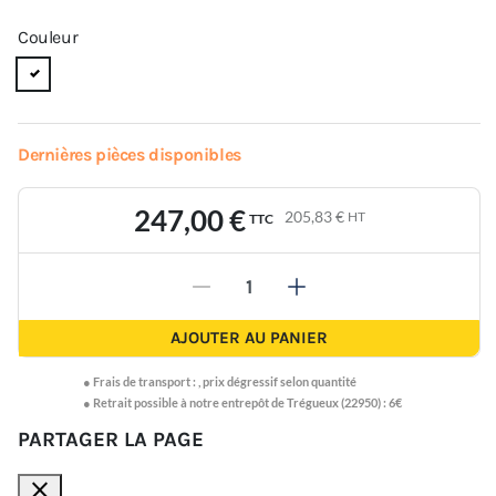
Couleur
Dernières pièces disponibles
247,00 €
205,83 €
HT
TTC
-
+
AJOUTER AU PANIER
●
Frais de transport :
,
prix dégressif selon quantité
● Retrait possible à notre entrepôt de Trégueux (22950) : 6€
PARTAGER LA PAGE
close