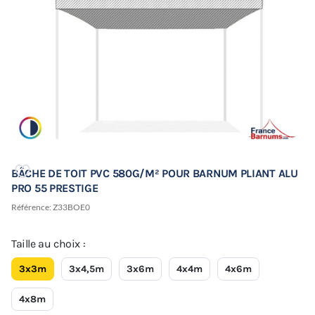
BÂCHE DE TOIT PVC 580G/M² POUR BARNUM PLIANT ALU
PRO 55 PRESTIGE
Référence:
Z33BOE0
Taille au choix :
3x3m
3x4,5m
3x6m
4x4m
4x6m
4x8m