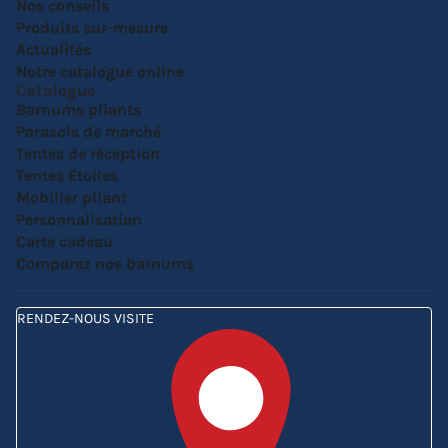
Nos conseils
Produits sur-mesure
Actualités
Notre catalogue online
Catalogue
Barnums pliants
Parasols de marché
Tentes de réception
Tentes Etoiles
Mobilier pliant
Personnalisation
Carte cadeau
Comparez nos barnums
RENDEZ-NOUS VISITE