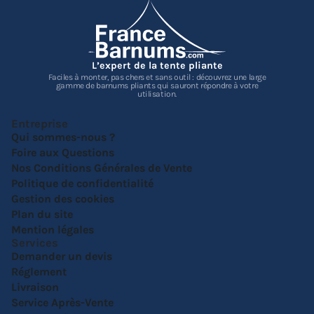
L’expert de la tente pliante
Faciles à monter, pas chers et sans outil : découvrez une large
gamme de barnums pliants qui sauront répondre à votre
utilisation.
Entreprise
Qui sommes-nous ?
Foire aux Questions
Nos Conditions Générales de Vente
Politique de confidentialité
Gestion des cookies
Plan du site
Mention légales
Services
Demander un devis
Réglement
Livraison
Service Après-Vente