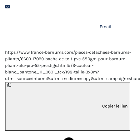
Email
https://www.france-barnums.com/pieces-detachees-barnums-
pliants/6603-17099-bache-de-toit-pvc-580gm-pour-barnum-
pliant-alu-pro-55-prestige.html#/3-couleur-
blanc_pantone_11_0601_tcx/198-taille-3x3m?
utm_source=interne&utm_medium=copy&utm_campaign=share
Copier le lien