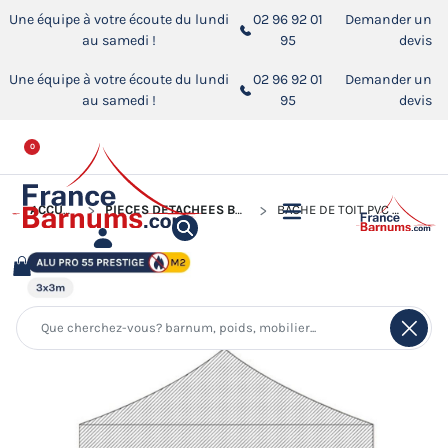
Une équipe à votre écoute du lundi
02 96 92 01
Demander un
au samedi !
95
devis
Une équipe à votre écoute du lundi
02 96 92 01
Demander un
au samedi !
95
devis
0
ACCUEIL
PIÈCES DÉTACHÉES BARNUMS PLIANTS
BÂCHE DE TOIT PVC 580G/M² POUR BARNUM PLIANT ALU PRO 55 PRESTIGE