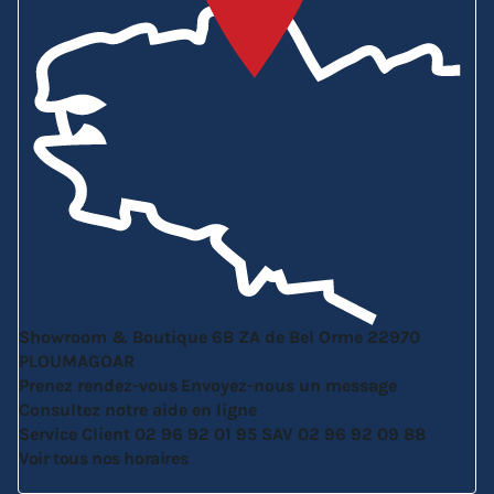
Showroom & Boutique
6B ZA de Bel Orme
22970
PLOUMAGOAR
Prenez rendez-vous
Envoyez-nous un message
Consultez notre aide en ligne
Service Client
02 96 92 01 95
SAV
02 96 92 09 88
Voir tous nos horaires