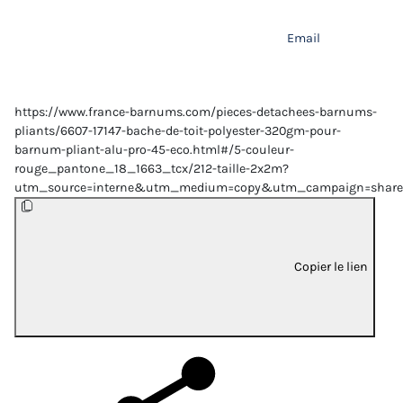
Email
https://www.france-barnums.com/pieces-detachees-barnums-
pliants/6607-17147-bache-de-toit-polyester-320gm-pour-
barnum-pliant-alu-pro-45-eco.html#/5-couleur-
rouge_pantone_18_1663_tcx/212-taille-2x2m?
utm_source=interne&utm_medium=copy&utm_campaign=share
Copier le lien