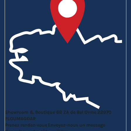
Showroom & Boutique
6B ZA de Bel Orme
22970
PLOUMAGOAR
Prenez rendez-vous
Envoyez-nous un message