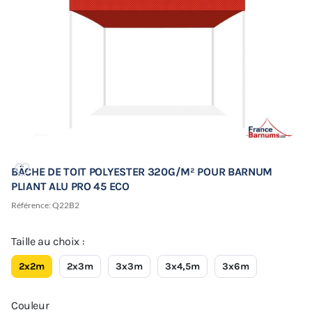
BÂCHE DE TOIT POLYESTER 320G/M² POUR BARNUM
PLIANT ALU PRO 45 ECO
Référence:
Q22B2
Taille au choix :
2x2m
2x3m
3x3m
3x4,5m
3x6m
Couleur