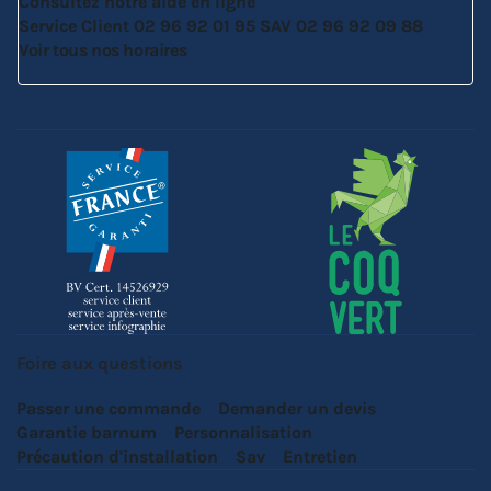
Consultez notre aide en ligne
Service Client
02 96 92 01 95
SAV
02 96 92 09 88
Voir tous nos horaires
Foire aux questions
Passer une commande
Demander un devis
Garantie barnum
Personnalisation
Précaution d'installation
Sav
Entretien