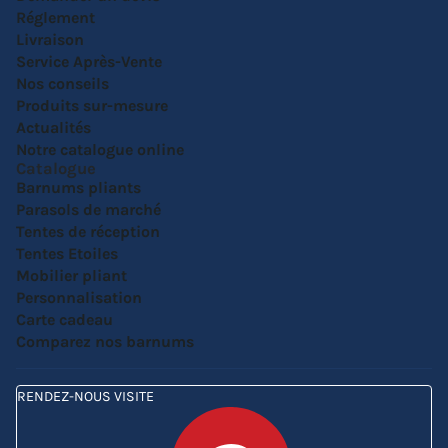
Réglement
Livraison
Service Après-Vente
Nos conseils
Produits sur-mesure
Actualités
Notre catalogue online
Catalogue
Barnums pliants
Parasols de marché
Tentes de réception
Tentes Etoiles
Mobilier pliant
Personnalisation
Carte cadeau
Comparez nos barnums
RENDEZ-NOUS VISITE