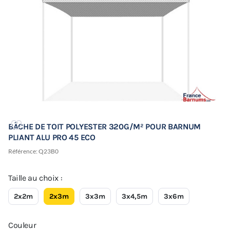
BÂCHE DE TOIT POLYESTER 320G/M² POUR BARNUM
PLIANT ALU PRO 45 ECO
Référence:
Q23B0
Taille au choix :
2x2m
2x3m
3x3m
3x4,5m
3x6m
Couleur