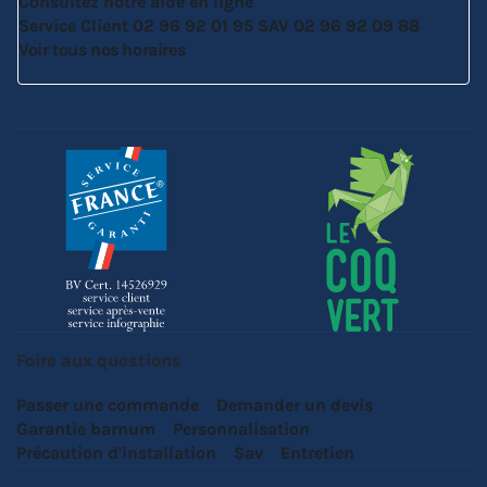
Consultez notre aide en ligne
Service Client
02 96 92 01 95
SAV
02 96 92 09 88
Voir tous nos horaires
Foire aux questions
Passer une commande
Demander un devis
Garantie barnum
Personnalisation
Précaution d'installation
Sav
Entretien