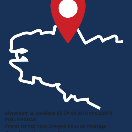
Showroom & Boutique
6B ZA de Bel Orme
22970
PLOUMAGOAR
Prenez rendez-vous
Envoyez-nous un message