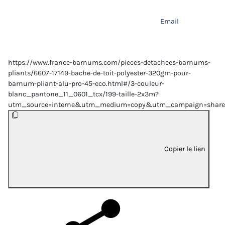
Email
https://www.france-barnums.com/pieces-detachees-barnums-
pliants/6607-17149-bache-de-toit-polyester-320gm-pour-
barnum-pliant-alu-pro-45-eco.html#/3-couleur-
blanc_pantone_11_0601_tcx/199-taille-2x3m?
utm_source=interne&utm_medium=copy&utm_campaign=share
Copier le lien