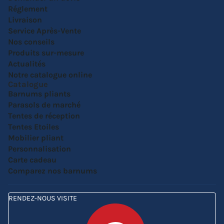
Réglement
Livraison
Service Après-Vente
Nos conseils
Produits sur-mesure
Actualités
Notre catalogue online
Catalogue
Barnums pliants
Parasols de marché
Tentes de réception
Tentes Etoiles
Mobilier pliant
Personnalisation
Carte cadeau
Comparez nos barnums
RENDEZ-NOUS VISITE