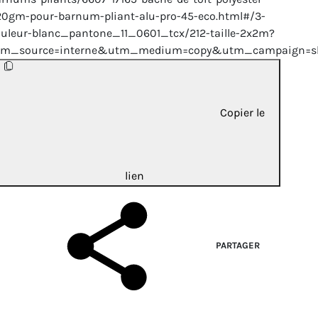
0gm-pour-barnum-pliant-alu-pro-45-eco.html#/3-
uleur-blanc_pantone_11_0601_tcx/212-taille-2x2m?
tm_source=interne&utm_medium=copy&utm_campaign=sh
Copier le
lien
PARTAGER