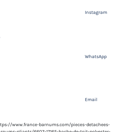
Instagram
WhatsApp
Email
tps://www.france-barnums.com/pieces-detachees-
rnums-pliants/6607-17165-bache-de-toit-polyester-