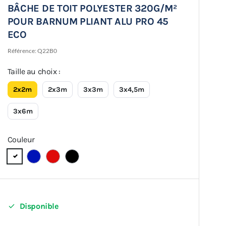
BÂCHE DE TOIT POLYESTER 320G/M²
POUR BARNUM PLIANT ALU PRO 45
ECO
Référence:
Q22B0
Taille au choix :
2x2m
2x3m
3x3m
3x4,5m
3x6m
Couleur

Disponible