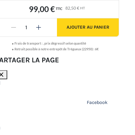
99,00 €
82,50 €
HT
TTC
AJOUTER AU PANIER
-
+
●
Frais de transport :
,
prix dégressif selon quantité
● Retrait possible à notre entrepôt de Trégueux (22950) : 6€
ARTAGER LA PAGE
lose
Facebook