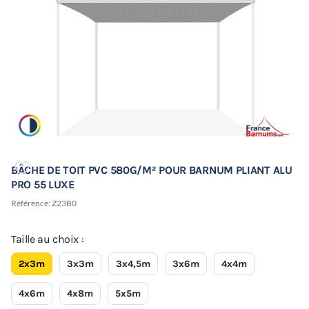
BÂCHE DE TOIT PVC 580G/M² POUR BARNUM PLIANT ALU
PRO 55 LUXE
Référence:
Z23B0
Taille au choix :
2x3m
3x3m
3x4,5m
3x6m
4x4m
4x6m
4x8m
5x5m