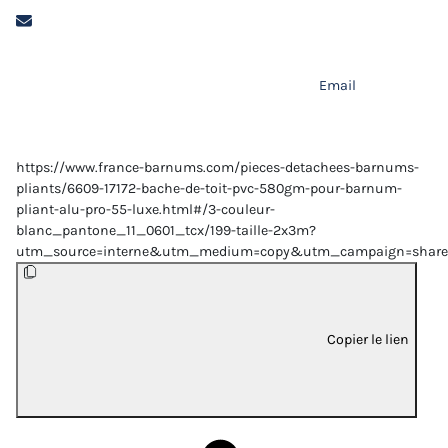
Email
https://www.france-barnums.com/pieces-detachees-barnums-
pliants/6609-17172-bache-de-toit-pvc-580gm-pour-barnum-
pliant-alu-pro-55-luxe.html#/3-couleur-
blanc_pantone_11_0601_tcx/199-taille-2x3m?
utm_source=interne&utm_medium=copy&utm_campaign=share
Copier le lien