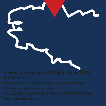
Showroom & Boutique
6B ZA de Bel Orme
22970
PLOUMAGOAR
Prenez rendez-vous
Envoyez-nous un message
Consultez notre aide en ligne
Service Client
02 96 92 01 95
SAV
02 96 92 09 88
Voir tous nos horaires