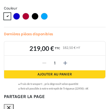
Couleur
Dernières pièces disponibles
219,00 €
182,50 €
HT
TTC
-
+
AJOUTER AU PANIER
●
Frais de transport :
,
prix dégressif selon quantité
● Retrait possible à notre entrepôt de Trégueux (22950) : 6€
PARTAGER LA PAGE
close