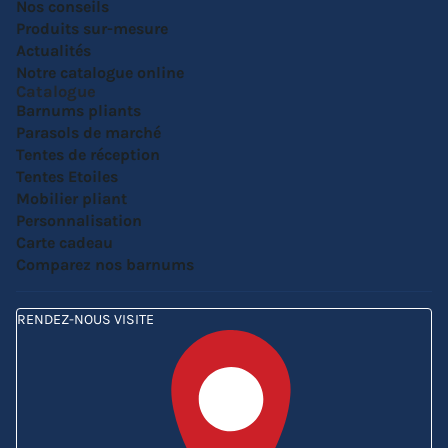
Nos conseils
Produits sur-mesure
Actualités
Notre catalogue online
Catalogue
Barnums pliants
Parasols de marché
Tentes de réception
Tentes Etoiles
Mobilier pliant
Personnalisation
Carte cadeau
Comparez nos barnums
RENDEZ-NOUS VISITE