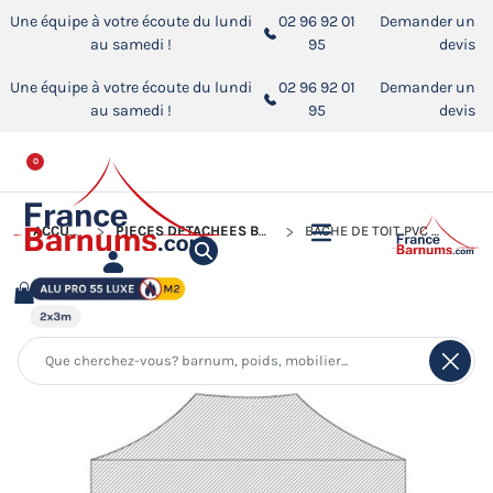
Une équipe à votre écoute du lundi
02 96 92 01
Demander un
au samedi !
95
devis
Une équipe à votre écoute du lundi
02 96 92 01
Demander un
au samedi !
95
devis
0
ACCUEIL
PIÈCES DÉTACHÉES BARNUMS PLIANTS
BÂCHE DE TOIT PVC 580G/M² POUR BARNUM PLIANT ALU PRO 55 LUXE