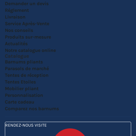
Demander un devis
Réglement
Livraison
Service Après-Vente
Nos conseils
Produits sur-mesure
Actualités
Notre catalogue online
Catalogue
Barnums pliants
Parasols de marché
Tentes de réception
Tentes Etoiles
Mobilier pliant
Personnalisation
Carte cadeau
Comparez nos barnums
RENDEZ-NOUS VISITE