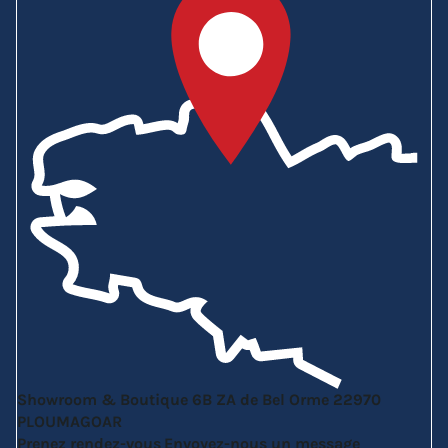
Showroom & Boutique
6B ZA de Bel Orme
22970
PLOUMAGOAR
Prenez rendez-vous
Envoyez-nous un message