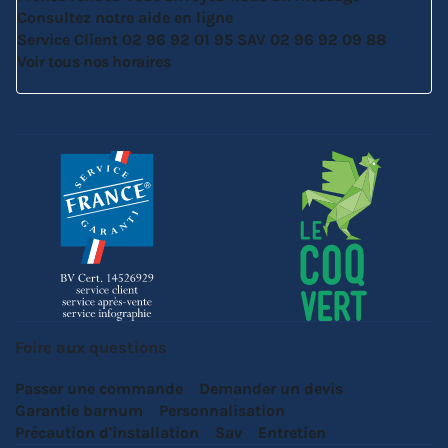
Consultez notre aide en ligne
Service Client
02 96 92 01 95
SAV
02 96 92 09 88
Voir tous nos horaires
Foire aux questions
Passer une commande
Demander un devis
Garantie barnum
Personnalisation
Précaution d'installation
Sav
Entretien