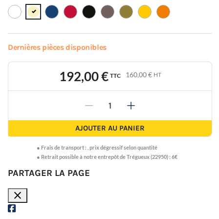
Dernières pièces disponibles
192,00 €
160,00 €
HT
TTC
-
+
AJOUTER AU PANIER
●
Frais de transport :
,
prix dégressif selon quantité
● Retrait possible à notre entrepôt de Trégueux (22950) : 6€
PARTAGER LA PAGE
close