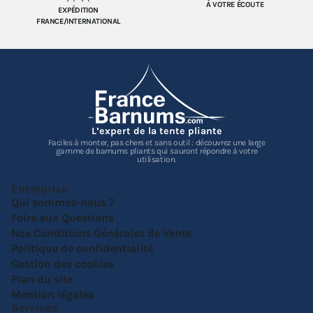
À VOTRE ÉCOUTE
EXPÉDITION
FRANCE/INTERNATIONAL
L’expert de la tente pliante
Faciles à monter, pas chers et sans outil : découvrez une large
gamme de barnums pliants qui sauront répondre à votre
utilisation.
Entreprise
Qui sommes-nous ?
Foire aux Questions
Nos Conditions Générales de Vente
Politique de confidentialité
Gestion des cookies
Plan du site
Mention légales
Services