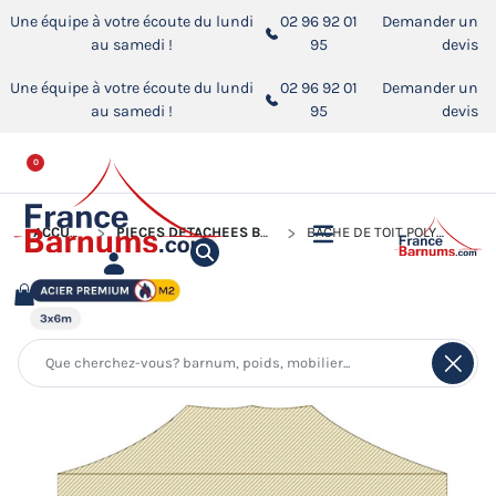
Une équipe à votre écoute du lundi
02 96 92 01
Demander un
au samedi !
95
devis
Une équipe à votre écoute du lundi
02 96 92 01
Demander un
au samedi !
95
devis
0
ACCUEIL
PIÈCES DÉTACHÉES BARNUMS PLIANTS
BÂCHE DE TOIT POLYESTER 380G/M² POUR BARNUM PLIANT ACIER PREMIUM