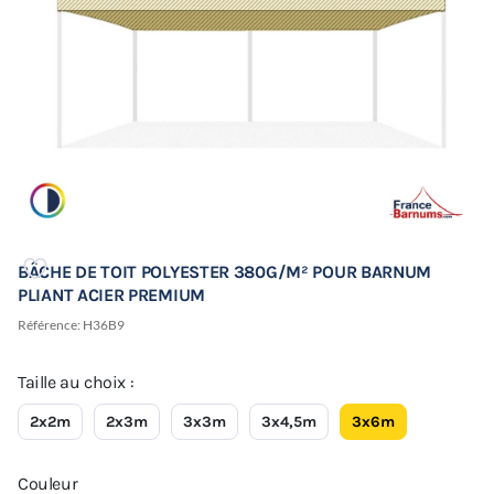
BÂCHE DE TOIT POLYESTER 380G/M² POUR BARNUM
PLIANT ACIER PREMIUM
Référence:
H36B9
Taille au choix :
2x2m
2x3m
3x3m
3x4,5m
3x6m
Couleur