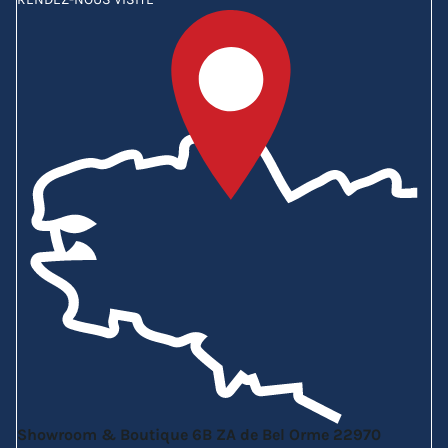
Showroom & Boutique
6B ZA de Bel Orme
22970