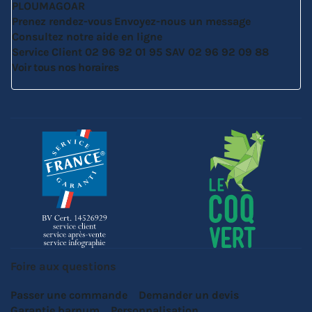
PLOUMAGOAR
Prenez rendez-vous
Envoyez-nous un message
Consultez notre aide en ligne
Service Client
02 96 92 01 95
SAV
02 96 92 09 88
Voir tous nos horaires
Foire aux questions
Passer une commande
Demander un devis
Garantie barnum
Personnalisation