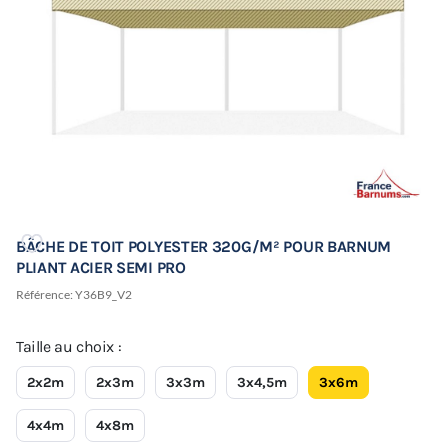
BÂCHE DE TOIT POLYESTER 320G/M² POUR BARNUM
PLIANT ACIER SEMI PRO
Référence:
Y36B9_V2
Taille au choix :
2x2m
2x3m
3x3m
3x4,5m
3x6m
4x4m
4x8m