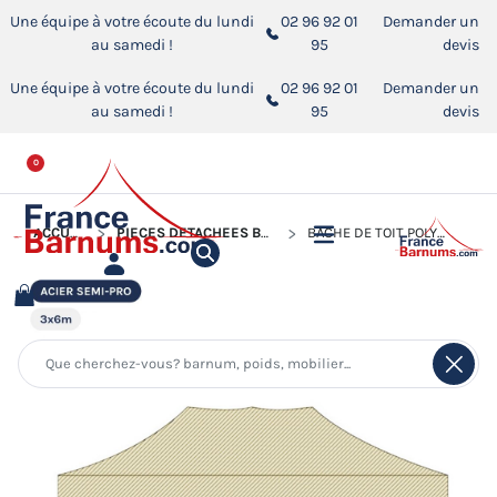
Une équipe à votre écoute du lundi
02 96 92 01
Demander un
au samedi !
95
devis
Une équipe à votre écoute du lundi
02 96 92 01
Demander un
au samedi !
95
devis
0
ACCUEIL
PIÈCES DÉTACHÉES BARNUMS PLIANTS
BÂCHE DE TOIT POLYESTER 320G/M² POUR BARNUM PLIANT ACIER SEMI PRO