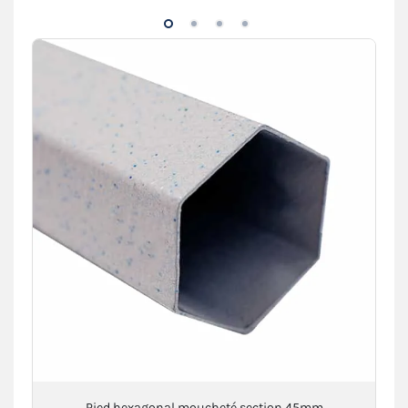
Pied hexagonal moucheté section 45mm