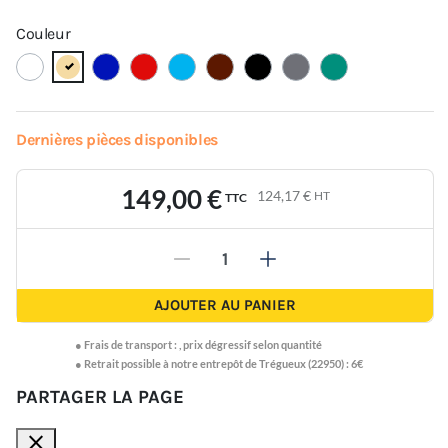
Couleur
Dernières pièces disponibles
149,00 €
124,17 €
HT
TTC
-
+
AJOUTER AU PANIER
●
Frais de transport :
,
prix dégressif selon quantité
● Retrait possible à notre entrepôt de Trégueux (22950) : 6€
PARTAGER LA PAGE
close