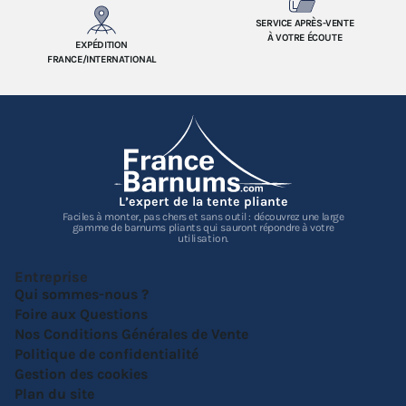
SERVICE APRÈS-VENTE
À VOTRE ÉCOUTE
EXPÉDITION
FRANCE/INTERNATIONAL
L’expert de la tente pliante
Faciles à monter, pas chers et sans outil : découvrez une large
gamme de barnums pliants qui sauront répondre à votre
utilisation.
Entreprise
Qui sommes-nous ?
Foire aux Questions
Nos Conditions Générales de Vente
Politique de confidentialité
Gestion des cookies
Plan du site