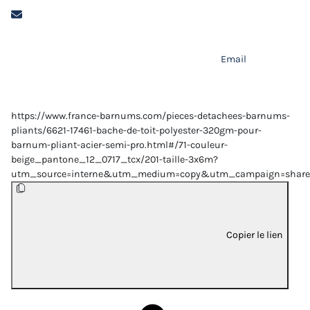
Email
https://www.france-barnums.com/pieces-detachees-barnums-
pliants/6621-17461-bache-de-toit-polyester-320gm-pour-
barnum-pliant-acier-semi-pro.html#/71-couleur-
beige_pantone_12_0717_tcx/201-taille-3x6m?
utm_source=interne&utm_medium=copy&utm_campaign=share
Copier le lien