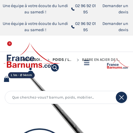
Une équipe à votre écoute du lundi
02 96 92 01
Demander un
au samedi !
95
devis
Une équipe à votre écoute du lundi
02 96 92 01
Demander un
au samedi !
95
devis
0
ACCUEIL
ACCESSOIRES POUR BARNUMS PLIANTS
POIDS / LESTS POUR BARNUM PLIANT
BARRE EN ACIER DE 1M POUR MANUTENTION D'UN LEST EN BÉTON DE 70KG