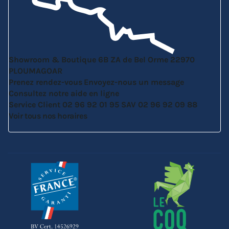
Showroom & Boutique
6B ZA de Bel Orme
22970
PLOUMAGOAR
Prenez rendez-vous
Envoyez-nous un message
Consultez notre aide en ligne
Service Client
02 96 92 01 95
SAV
02 96 92 09 88
Voir tous nos horaires