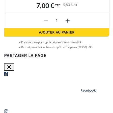
7,00 €
5,83 €
HT
TTC
-
+
AJOUTER AU PANIER
●
Frais de transport :
,
prix dégressif selon quantité
● Retrait possible à notre entrepôt de Trégueux (22950) : 6€
PARTAGER LA PAGE
close
Facebook