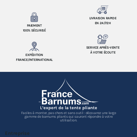
LIVRAISON RAPIDE
EN 24/72H
PAIEMENT
100% SÉCURISÉ
SERVICE APRÈS-VENTE
À VOTRE ÉCOUTE
EXPÉDITION
FRANCE/INTERNATIONAL
L’expert de la tente pliante
Faciles à monter, pas chers et sans outil : découvrez une large
gamme de barnums pliants qui sauront répondre à votre
utilisation.
Entreprise