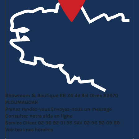
Showroom & Boutique
6B ZA de Bel Orme
22970
PLOUMAGOAR
Prenez rendez-vous
Envoyez-nous un message
Consultez notre aide en ligne
Service Client
02 96 92 01 95
SAV
02 96 92 09 88
Voir tous nos horaires