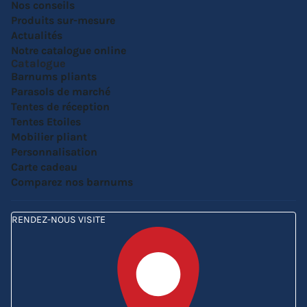
Nos conseils
Produits sur-mesure
Actualités
Notre catalogue online
Catalogue
Barnums pliants
Parasols de marché
Tentes de réception
Tentes Etoiles
Mobilier pliant
Personnalisation
Carte cadeau
Comparez nos barnums
RENDEZ-NOUS VISITE