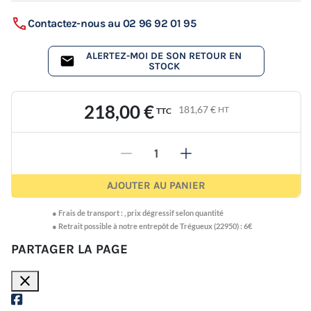
Contactez-nous au 02 96 92 01 95
ALERTEZ-MOI DE SON RETOUR EN
STOCK
218,00 €
181,67 €
HT
TTC
-
+
AJOUTER AU PANIER
●
Frais de transport :
,
prix dégressif selon quantité
● Retrait possible à notre entrepôt de Trégueux (22950) : 6€
PARTAGER LA PAGE
close