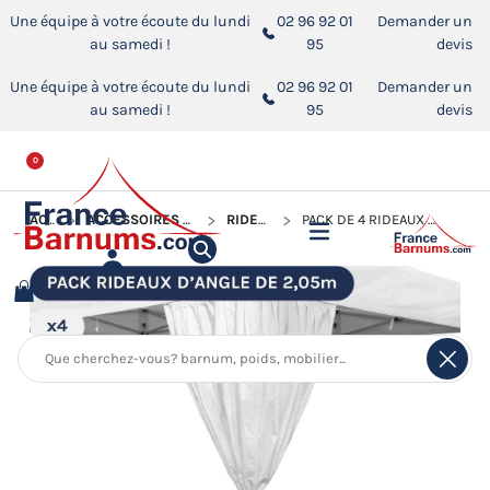
Une équipe à votre écoute du lundi
02 96 92 01
Demander un
au samedi !
95
devis
Une équipe à votre écoute du lundi
02 96 92 01
Demander un
au samedi !
95
devis
0
ACCUEIL
ACCESSOIRES POUR BARNUMS PLIANTS
RIDEAUX D'ANGLE
PACK DE 4 RIDEAUX D'ANGLE DE 2,05M POUR BARNUM PLIANT DE 3X3M, 3X4,5M OU 3X6M