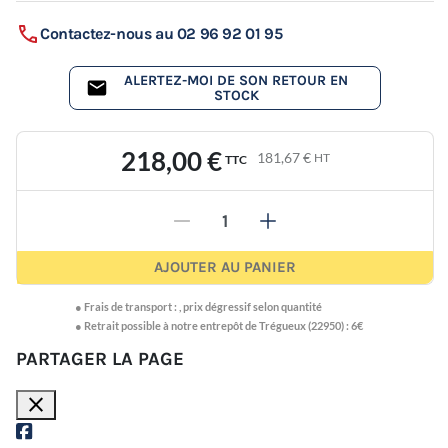
Contactez-nous au 02 96 92 01 95
ALERTEZ-MOI DE SON RETOUR EN
STOCK
218,00 €
181,67 €
HT
TTC
-
+
AJOUTER AU PANIER
●
Frais de transport :
,
prix dégressif selon quantité
● Retrait possible à notre entrepôt de Trégueux (22950) : 6€
PARTAGER LA PAGE
close