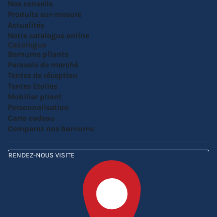
Nos conseils
Produits sur-mesure
Actualités
Notre catalogue online
Catalogue
Barnums pliants
Parasols de marché
Tentes de réception
Tentes Etoiles
Mobilier pliant
Personnalisation
Carte cadeau
Comparez nos barnums
RENDEZ-NOUS VISITE