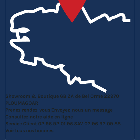
Showroom & Boutique
6B ZA de Bel Orme
22970
PLOUMAGOAR
Prenez rendez-vous
Envoyez-nous un message
Consultez notre aide en ligne
Service Client
02 96 92 01 95
SAV
02 96 92 09 88
Voir tous nos horaires