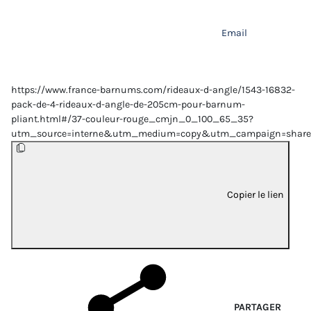
Email
https://www.france-barnums.com/rideaux-d-angle/1543-16832-
pack-de-4-rideaux-d-angle-de-205cm-pour-barnum-
pliant.html#/37-couleur-rouge_cmjn_0_100_65_35?
utm_source=interne&utm_medium=copy&utm_campaign=share
Copier le lien
PARTAGER