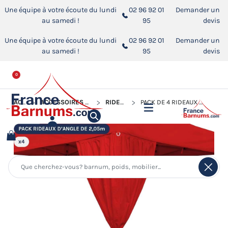
Une équipe à votre écoute du lundi
02 96 92 01
Demander un
au samedi !
95
devis
Une équipe à votre écoute du lundi
02 96 92 01
Demander un
au samedi !
95
devis
0
ACCUEIL
ACCESSOIRES POUR BARNUMS PLIANTS
RIDEAUX D'ANGLE
PACK DE 4 RIDEAUX D'ANGLE DE 2,05M POUR BARNUM PLIANT DE 3X3M, 3X4,5M OU 3X6M