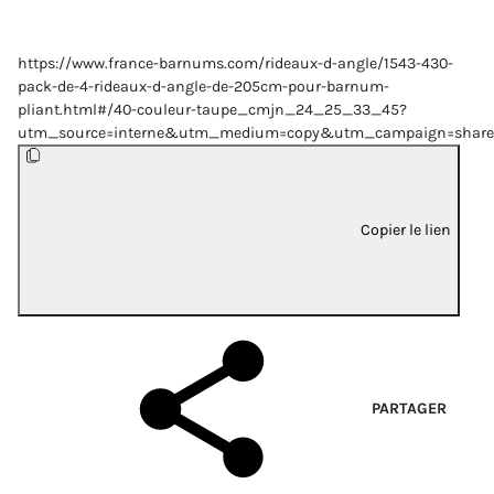
https://www.france-barnums.com/rideaux-d-angle/1543-430-
pack-de-4-rideaux-d-angle-de-205cm-pour-barnum-
pliant.html#/40-couleur-taupe_cmjn_24_25_33_45?
utm_source=interne&utm_medium=copy&utm_campaign=share
Copier le lien
PARTAGER