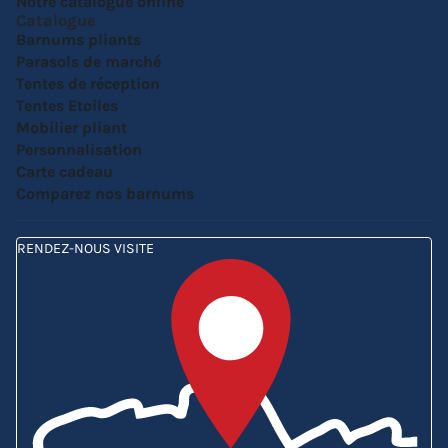
Notre catalogue online
Catalogue
Barnums pliants
Parasols de marché
Tentes de réception
Tentes Etoiles
Mobilier pliant
Personnalisation
Carte cadeau
Comparez nos barnums
RENDEZ-NOUS VISITE