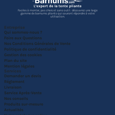
L’expert de la tente pliante
Faciles à monter, pas chers et sans outil : découvrez une large
gamme de barnums pliants qui sauront répondre à votre
utilisation.
Entreprise
Qui sommes-nous ?
Foire aux Questions
Nos Conditions Générales de Vente
Politique de confidentialité
Gestion des cookies
Plan du site
Mention légales
Services
Demander un devis
Réglement
Livraison
Service Après-Vente
Nos conseils
Produits sur-mesure
Actualités