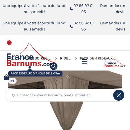
Une équipe à votre écoute du lundi
02 96 92 01
Demander un
au samedi !
95
devis
Une équipe à votre écoute du lundi
02 96 92 01
Demander un
au samedi !
95
devis
0
ACCUEIL
ACCESSOIRES POUR BARNUMS PLIANTS
RIDEAUX D'ANGLE
PACK DE 4 RIDEAUX D'ANGLE DE 2,05M POUR BARNUM PLIANT DE 3X3M, 3X4,5M OU 3X6M