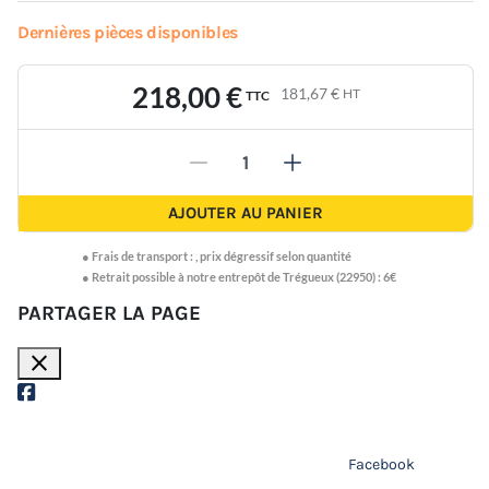
Dernières pièces disponibles
218,00 €
181,67 €
HT
TTC
-
+
AJOUTER AU PANIER
●
Frais de transport :
,
prix dégressif selon quantité
● Retrait possible à notre entrepôt de Trégueux (22950) : 6€
PARTAGER LA PAGE
close
Facebook