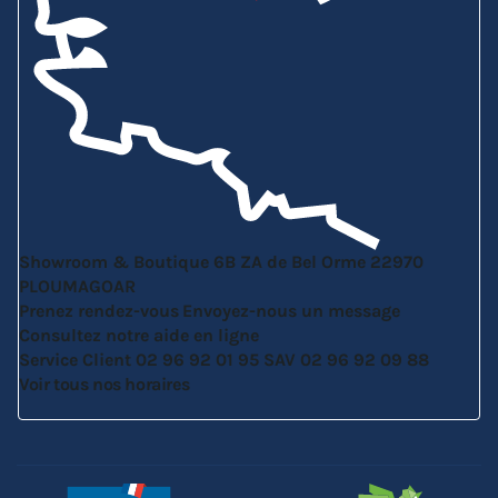
Showroom & Boutique
6B ZA de Bel Orme
22970
PLOUMAGOAR
Prenez rendez-vous
Envoyez-nous un message
Consultez notre aide en ligne
Service Client
02 96 92 01 95
SAV
02 96 92 09 88
Voir tous nos horaires