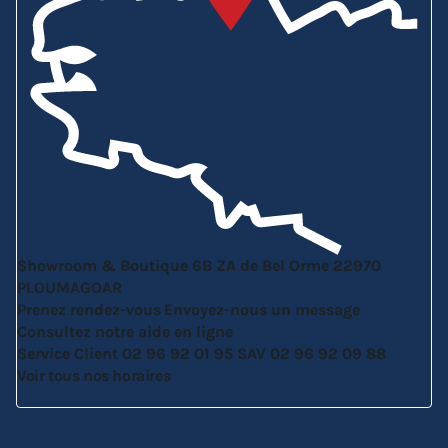
Showroom & Boutique
6B ZA de Bel Orme
22970
PLOUMAGOAR
Prenez rendez-vous
Envoyez-nous un message
Consultez notre aide en ligne
Service Client
02 96 92 01 95
SAV
02 96 92 09 88
Voir tous nos horaires