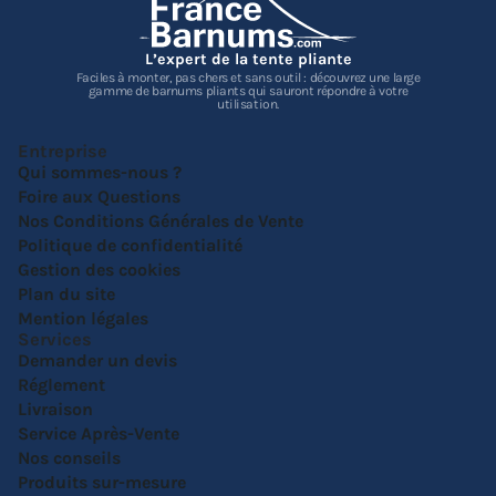
L’expert de la tente pliante
Faciles à monter, pas chers et sans outil : découvrez une large
gamme de barnums pliants qui sauront répondre à votre
utilisation.
Entreprise
Qui sommes-nous ?
Foire aux Questions
Nos Conditions Générales de Vente
Politique de confidentialité
Gestion des cookies
Plan du site
Mention légales
Services
Demander un devis
Réglement
Livraison
Service Après-Vente
Nos conseils
Produits sur-mesure