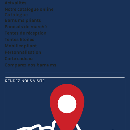
Actualités
Notre catalogue online
Catalogue
Barnums pliants
Parasols de marché
Tentes de réception
Tentes Etoiles
Mobilier pliant
Personnalisation
Carte cadeau
Comparez nos barnums
RENDEZ-NOUS VISITE