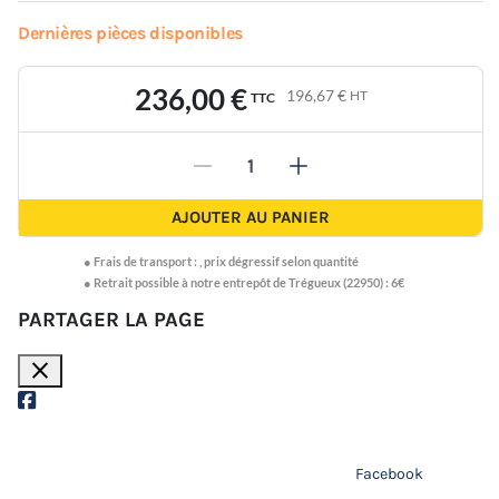
Dernières pièces disponibles
236,00 €
196,67 €
HT
TTC
-
+
AJOUTER AU PANIER
●
Frais de transport :
,
prix dégressif selon quantité
● Retrait possible à notre entrepôt de Trégueux (22950) : 6€
PARTAGER LA PAGE
close
Facebook