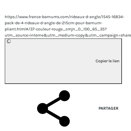
https://www.france-barnums.com/rideaux-d-angle/1545-16834-
pack-de-4-rideaux-d-angle-de-215cm-pour-barnum-
pliant.html#/37-couleur-rouge_cmjn_0_100_65_35?
utm_source=interne&utm_medium=copy&utm_campaign=share
Copier le lien
PARTAGER