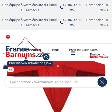
Une équipe à votre écoute du lundi
02 96 92 01
Demander un
au samedi !
95
devis
Une équipe à votre écoute du lundi
02 96 92 01
Demander un
au samedi !
95
devis
0
ACCUEIL
ACCESSOIRES POUR BARNUMS PLIANTS
RIDEAUX D'ANGLE
PACK DE 4 RIDEAUX D'ANGLE DE 2,15M POUR BARNUM PLIANT DE 4X4M, 4X6M OU 4X8M