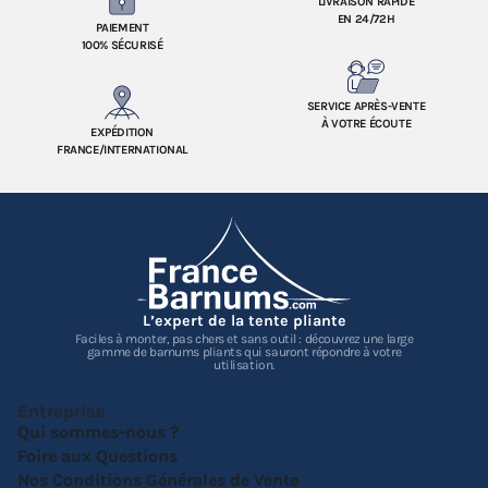
LIVRAISON RAPIDE
EN 24/72H
PAIEMENT
100% SÉCURISÉ
SERVICE APRÈS-VENTE
À VOTRE ÉCOUTE
EXPÉDITION
FRANCE/INTERNATIONAL
L’expert de la tente pliante
Faciles à monter, pas chers et sans outil : découvrez une large
gamme de barnums pliants qui sauront répondre à votre
utilisation.
Entreprise
Qui sommes-nous ?
Foire aux Questions
Nos Conditions Générales de Vente