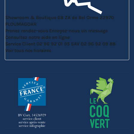
Showroom & Boutique
6B ZA de Bel Orme
22970
PLOUMAGOAR
Prenez rendez-vous
Envoyez-nous un message
Consultez notre aide en ligne
Service Client
02 96 92 01 95
SAV
02 96 92 09 88
Voir tous nos horaires