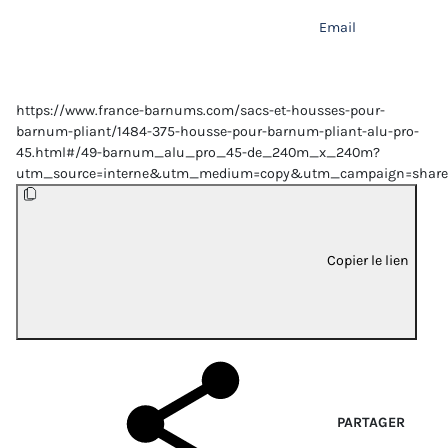
Email
https://www.france-barnums.com/sacs-et-housses-pour-
barnum-pliant/1484-375-housse-pour-barnum-pliant-alu-pro-
45.html#/49-barnum_alu_pro_45-de_240m_x_240m?
utm_source=interne&utm_medium=copy&utm_campaign=share
Copier le lien
PARTAGER