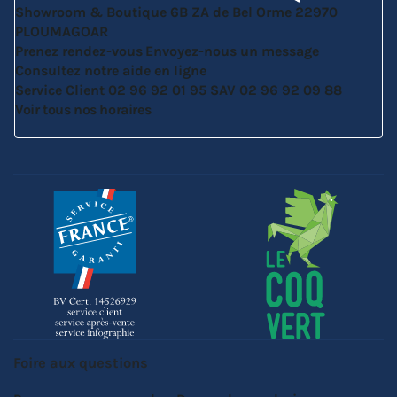
Showroom & Boutique
6B ZA de Bel Orme
22970
PLOUMAGOAR
Prenez rendez-vous
Envoyez-nous un message
Consultez notre aide en ligne
Service Client
02 96 92 01 95
SAV
02 96 92 09 88
Voir tous nos horaires
Foire aux questions