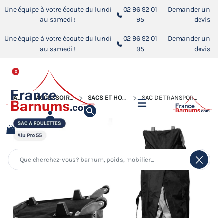
Une équipe à votre écoute du lundi
02 96 92 01
Demander un
au samedi !
95
devis
Une équipe à votre écoute du lundi
02 96 92 01
Demander un
au samedi !
95
devis
0
ACCUEIL
ACCESSOIRES POUR BARNUMS PLIANTS
SACS ET HOUSSES POUR BARNUM PLIANT
SAC DE TRANSPORT POLYESTER À ROULETTES - ALU PRO 55