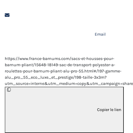
Email
https://www.france-barnums.com/sacs-et-housses-pour-
barnum-pliant/15648-18149-sac-de-transport-polyester-a-
roulettes-pour-barnum-pliant-alu-pro-55.html#/197-gamme-
alu_pro_55_eco_luxe_et_prestige/198-taille-3x3m?
utm_source=interne&utm_medium=copy&utm_campaign=share
Copier le lien