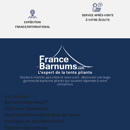
SERVICE APRÈS-VENTE
À VOTRE ÉCOUTE
EXPÉDITION
FRANCE/INTERNATIONAL
L’expert de la tente pliante
Faciles à monter, pas chers et sans outil : découvrez une large
gamme de barnums pliants qui sauront répondre à votre
utilisation.
Entreprise
Qui sommes-nous ?
Foire aux Questions
Nos Conditions Générales de Vente
Politique de confidentialité
Gestion des cookies