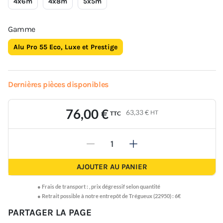
4x6m
4x8m
5x5m
Gamme
Alu Pro 55 Eco, Luxe et Prestige
Dernières pièces disponibles
76,00 €
63,33 €
HT
TTC
-
+
AJOUTER AU PANIER
●
Frais de transport :
,
prix dégressif selon quantité
● Retrait possible à notre entrepôt de Trégueux (22950) : 6€
PARTAGER LA PAGE