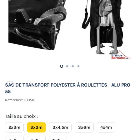
SAC DE TRANSPORT POLYESTER À ROULETTES - ALU PRO
55
Référence:
Z33SR
Taille au choix :
2x3m
3x3m
3x4,5m
3x6m
4x4m