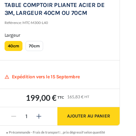
TABLE COMPTOIR PLIANTE ACIER DE
3M, LARGEUR 40CM OU 70CM
Référence:
MTC-M300-L40
Largeur
40cm
70cm
warning
Expédition vers le 15 Septembre
199,00 €
165,83 €
HT
TTC
AJOUTER AU PANIER
-
+
●
Précommande -
Frais de transport :
,
prix dégressif selon quantité