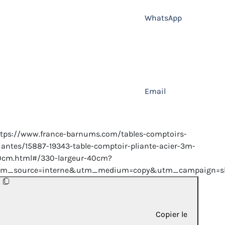
WhatsApp
Email
tps://www.france-barnums.com/tables-comptoirs-
iantes/15887-19343-table-comptoir-pliante-acier-3m-
0cm.html#/330-largeur-40cm?
tm_source=interne&utm_medium=copy&utm_campaign=sh
Copier le