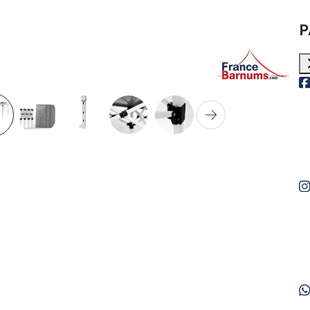
P
c
t
Suivant