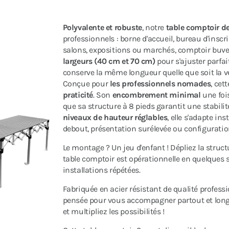
Polyvalente et robuste
, notre
table comptoir d
professionnels : borne d'accueil, bureau d'inscr
salons, expositions ou marchés, comptoir buve
largeurs (40 cm et 70 cm)
pour s'ajuster parfai
conserve la même longueur quelle que soit la v
Conçue pour
les professionnels nomades
, cet
praticité
. Son
encombrement minimal
une fois
que sa structure à 8 pieds garantit une stabilit
niveaux de hauteur réglables
, elle s'adapte i
debout, présentation surélevée ou configuratio
Le montage ? Un jeu d'enfant ! Dépliez la struct
table comptoir est opérationnelle en quelques 
installations répétées.
Fabriquée en acier résistant de qualité professi
pensée pour vous accompagner partout et longt
et multipliez les possibilités !