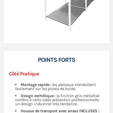
et esthétique contemporaine pour valoriser votre
image.
Choisissez votre format et créez une configuration
évolutive selon vos besoins.
Solution durable avec
support client garanti !
Important : suite à une évolution de produit, ces 3
plateaux inférieurs de la table comptoir ne sont pas
adaptables sur les tables comptoirs commandées
POINTS FORTS
avant le 23 septembre 2025.
Cette table comptoir n'est pas compatible avec les
Côté Pratique
jupes de comptoir-buvette.
Montage rapide :
les plateaux s'emboîtent
facilement sur les picots de butée.
Design esthétique :
la finition gris métallisé
confère à cette table présentoir professionnelle
un design industriel très tendance.
Housse de transport avec anses INCLUSES :