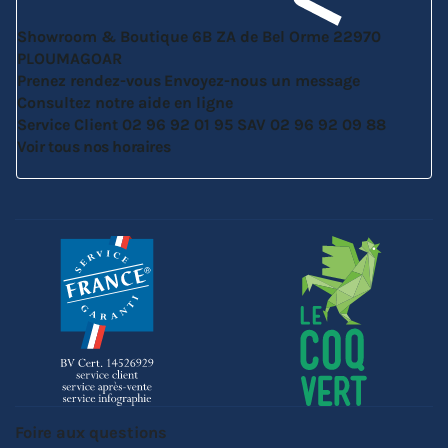
Showroom & Boutique
6B ZA de Bel Orme
22970
PLOUMAGOAR
Prenez rendez-vous
Envoyez-nous un message
Consultez notre aide en ligne
Service Client
02 96 92 01 95
SAV
02 96 92 09 88
Voir tous nos horaires
Foire aux questions