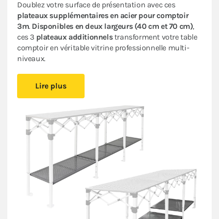
Doublez votre surface de présentation avec ces
plateaux supplémentaires en acier pour comptoir
3m
.
Disponibles en deux largeurs (40 cm et 70 cm)
,
ces 3
plateaux additionnels
transforment votre table
comptoir en véritable vitrine professionnelle multi-
niveaux.
Maximisez votre espace d'exposition :
organisez vos
Lire plus
produits sur plusieurs étages
et créez des zones de
présentation distinctes. Avec
3 hauteurs ajustables,
ces plateaux inférieurs en acier ajouré s'intègrent
parfaitement à votre structure existante
et s'adaptent
à chaque événement.
Pratiques et fonctionnels :
installation rapide sans
outillage
,
encombrement minimal une fois
démontés
. Transformez instantanément votre
comptoir en point de vente complet, bar éphémère ou
espace d'accueil professionnel.
Design industriel épuré
: l'acier ajouré allie robustesse