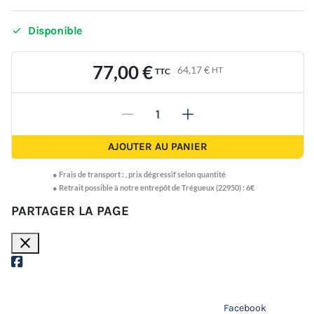

Disponible
77,00 €
64,17 €
HT
TTC
-
+
AJOUTER AU PANIER
●
Frais de transport :
,
prix dégressif selon quantité
● Retrait possible à notre entrepôt de Trégueux (22950) : 6€
PARTAGER LA PAGE
close
Facebook