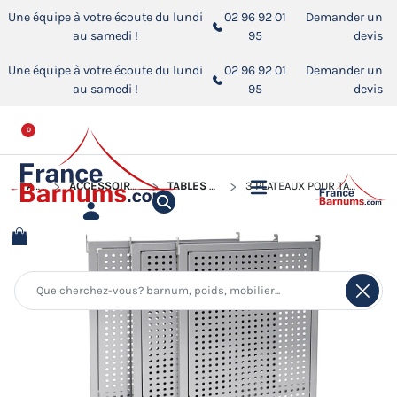
Une équipe à votre écoute du lundi
02 96 92 01
Demander un
au samedi !
95
devis
Une équipe à votre écoute du lundi
02 96 92 01
Demander un
au samedi !
95
devis
0
ACCUEIL
ACCESSOIRES POUR BARNUMS PLIANTS
TABLES COMPTOIRS PLIANTES
3 PLATEAUX POUR TABLE COMPTOIR PLIANTE ACIER DE 3M, LARGEUR DE 40CM OU 70CM