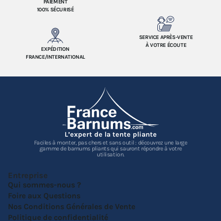
PAIEMENT
100% SÉCURISÉ
SERVICE APRÈS-VENTE
À VOTRE ÉCOUTE
EXPÉDITION
FRANCE/INTERNATIONAL
L’expert de la tente pliante
Faciles à monter, pas chers et sans outil : découvrez une large
gamme de barnums pliants qui sauront répondre à votre
utilisation.
Entreprise
Qui sommes-nous ?
Foire aux Questions
Nos Conditions Générales de Vente
Politique de confidentialité