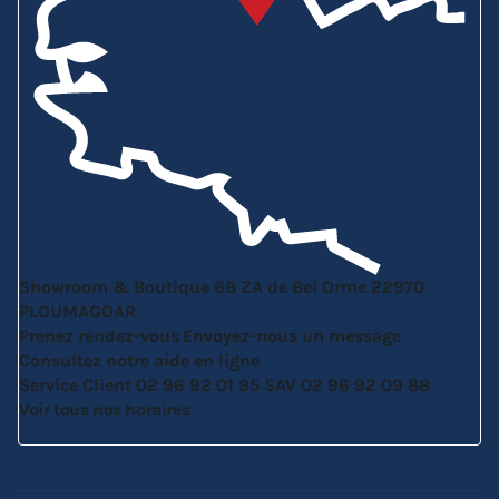
Showroom & Boutique
6B ZA de Bel Orme
22970
PLOUMAGOAR
Prenez rendez-vous
Envoyez-nous un message
Consultez notre aide en ligne
Service Client
02 96 92 01 95
SAV
02 96 92 09 88
Voir tous nos horaires