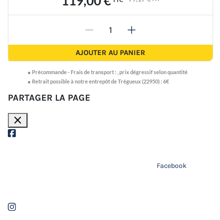
119,00 €
-
+
AJOUTER AU PANIER
●
Précommande -
Frais de transport :
,
prix dégressif selon quantité
● Retrait possible à notre entrepôt de Trégueux (22950) : 6€
PARTAGER LA PAGE
close
Facebook