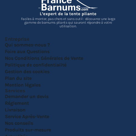
L’expert de la tente pliante
Faciles à monter, pas chers et sans outil : découvrez une large
gamme de barnums pliants qui sauront répondre à votre
utilisation.
Entreprise
Qui sommes-nous ?
Foire aux Questions
Nos Conditions Générales de Vente
Politique de confidentialité
Gestion des cookies
Plan du site
Mention légales
Services
Demander un devis
Réglement
Livraison
Service Après-Vente
Nos conseils
Produits sur-mesure