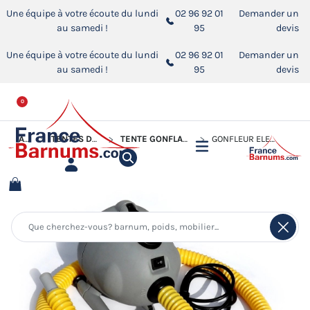
Une équipe à votre écoute du lundi
02 96 92 01
Demander un
au samedi !
95
devis
Une équipe à votre écoute du lundi
02 96 92 01
Demander un
au samedi !
95
devis
0
ACCUEIL
TENTES DE RÉCEPTION - CHAPITEAUX
TENTE GONFLABLE PUBLICITAIRE PERSONNALISABLE
GONFLEUR ÉLECTRIQUE HAUTE PERFORMANCE 220V