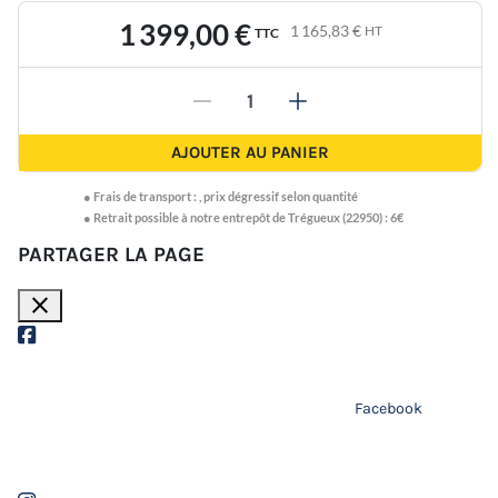
1 399,00 €
1 165,83 €
HT
TTC
-
+
AJOUTER AU PANIER
●
Frais de transport :
,
prix dégressif selon quantité
● Retrait possible à notre entrepôt de Trégueux (22950) : 6€
PARTAGER LA PAGE
close
Facebook