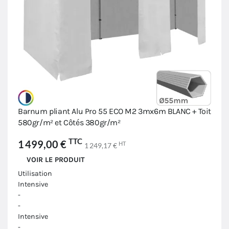
Barnum pliant Alu Pro 55 ECO M2 3mx6m BLANC + Toit
580gr/m² et Côtés 380gr/m²
TTC
1 499,00 €
HT
1 249,17 €
VOIR LE PRODUIT
Utilisation
Intensive
-
-
Intensive
-