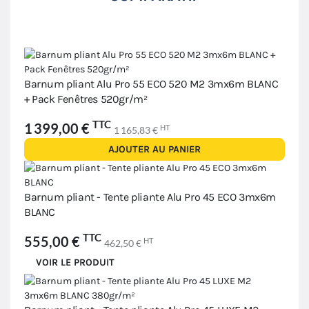
Barnum pliant Alu Pro 55 ECO 520 M2 3mx6m BLANC
+ Pack Fenêtres 520gr/m²
TTC
1 399,00 €
HT
1 165,83 €
AJOUTER AU PANIER
Barnum pliant - Tente pliante Alu Pro 45 ECO 3mx6m
BLANC
TTC
555,00 €
HT
462,50 €
VOIR LE PRODUIT