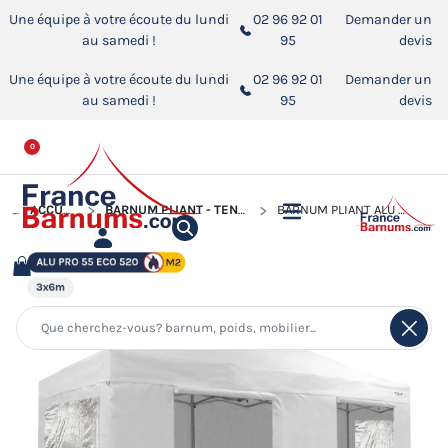
Une équipe à votre écoute du lundi
02 96 92 01
Demander un
au samedi !
95
devis
Une équipe à votre écoute du lundi
02 96 92 01
Demander un
au samedi !
95
devis
0
ACCUEIL
BARNUM PLIANT - TENTE PLIANTE ALUMINIUM PRO 55 ECO 520
BARNUM PLIANT ALU PRO 55 ECO 520 M2 3MX6M BLANC + PACK FENÊTRES 520GR/M²