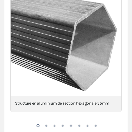
a
Structure en aluminium de section hexagonale 55mm
Pi