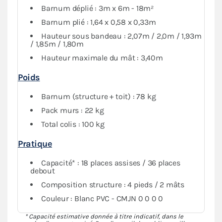
Barnum déplié : 3m x 6m - 18m²
Complété par un ensemble de 6 bâches latérales
Barnum plié : 1,64 x 0,58 x 0,33m
assorties (2 murs avec fenêtre, 2 murs pleins et 2
Hauteur sous bandeau : 2,07m / 2,0m / 1,93m
murs avec porte),
également en PVC 520g/m²
, cet abri
/ 1,85m / 1,80m
pliant vous assure une protection maximale contre les
Hauteur maximale du mât : 3,40m
conditions météorologiques. Vous avez aussi la
possibilité de fermer intégralement votre espace si
Poids
nécessaire.
Barnum (structure + toit) : 78 kg
Pack murs : 22 kg
Total colis : 100 kg
Pratique
Capacité* : 18 places assises / 36 places
debout
Composition structure : 4 pieds / 2 mâts
Couleur : Blanc PVC - CMJN 0 0 0 0
* Capacité estimative donnée à titre indicatif, dans le