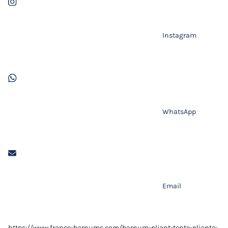
Instagram
WhatsApp
Email
https://www.france-barnums.com/barnum-pliant-tente-pliante-