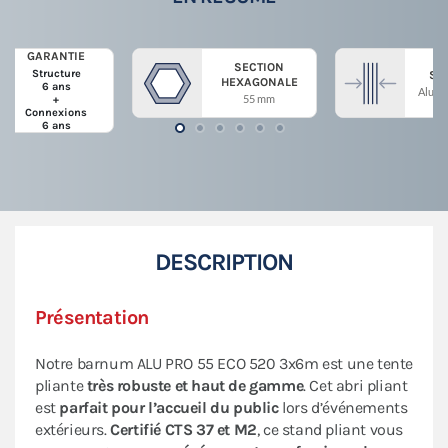
GARANTIE
SECTION
Structure
ST
HEXAGONALE
6 ans
Alumi
55 mm
+
Connexions
6 ans
DESCRIPTION
Présentation
Notre barnum ALU PRO 55 ECO 520 3x6m est une tente
pliante
très robuste et haut de gamme
. Cet abri pliant
est
parfait pour
l’accueil du public
lors d’événements
extérieurs.
Certifié CTS 37 et M2
, ce stand pliant vous