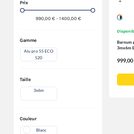
Prix
990,00 € - 1 400,00 €
Disponib
Gamme
Barnum p
3mx6m B
Alu pro 55 ECO
520
999,00
Taille
3x6m
Couleur
Blanc