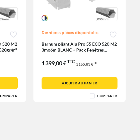
Dernières pièces disponibles
O 520 M2
Barnum pliant Alu Pro 55 ECO 520 M2
520gr/m²
3mx6m BLANC + Pack Fenêtres
520gr/m²
TTC
1 399,00 €
HT
1 165,83 €
AJOUTER AU PANIER
OMPARER
COMPARER