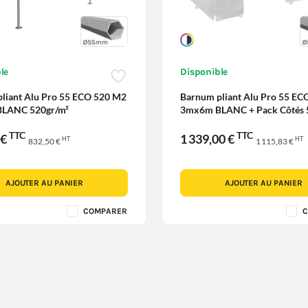
le
Disponible
liant Alu Pro 55 ECO 520 M2
Barnum pliant Alu Pro 55 EC
LANC 520gr/m²
3mx6m BLANC + Pack Côtés 
TTC
TTC
 €
1 339,00 €
HT
HT
832,50 €
1 115,83 €
AJOUTER AU PANIER
AJOUTER AU PANIER
COMPARER
C