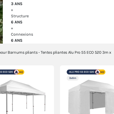
3 ANS
+
Structure
6 ANS
+
Connexions
6 ANS
 pour
Barnums pliants - Tentes pliantes Alu Pro 55 ECO 520 3m x