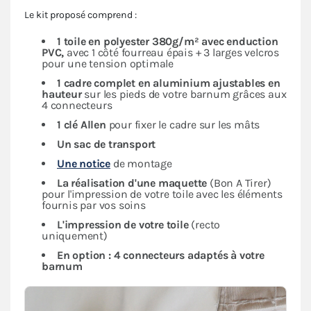
à un barnum, celui-ci ne devra pas être utilisé par
Le kit proposé comprend :
vent supérieur à 30km/h.
1 toile en polyester
380g/m² avec enduction
Avertissement : Deux personnes sont requises pour le
PVC,
avec 1 côté fourreau épais + 3 larges velcros
montage de cette bannière publicitaire sur un
pour une tension optimale
barnum pliant.
1 cadre complet en aluminium ajustables en
hauteur
sur les pieds de votre barnum grâces aux
4 connecteurs
1 clé Allen
pour fixer le cadre sur les mâts
Un sac de transport
Une notice
de montage
La réalisation d'une maquette
(Bon A Tirer)
pour l'impression de votre toile avec les éléments
fournis par vos soins
L'impression de votre toile
(recto
uniquement)
En option : 4 connecteurs adaptés à votre
barnum