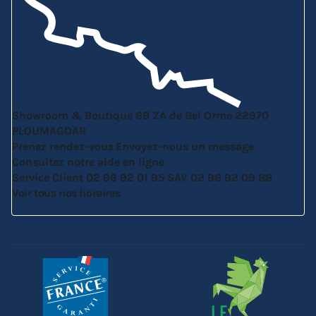
Showroom & Boutique
6B ZA de Bel Orme
22970
PLOUMAGOAR
Prenez rendez-vous
Envoyez-nous un message
Consultez notre aide en ligne
Service Client
02 96 92 01 95
SAV
02 96 92 09 88
Voir tous nos horaires