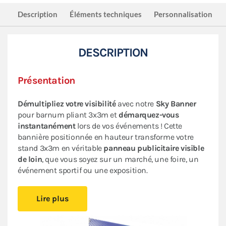
Description
Éléments techniques
Personnalisation
DESCRIPTION
Présentation
Démultipliez votre visibilité
avec notre
Sky Banner
pour barnum pliant 3x3m et
démarquez-vous
instantanément
lors de vos événements ! Cette
bannière positionnée en hauteur transforme votre
stand 3x3m en véritable
panneau publicitaire visible
de loin
, que vous soyez sur un marché, une foire, un
événement sportif ou une exposition.
Lire plus
Son atout majeur ? La bannière en polyester 380g/m²
avec enduction PVC est
personnalisable et
interchangeable
, vous donnant la liberté d'
adapter