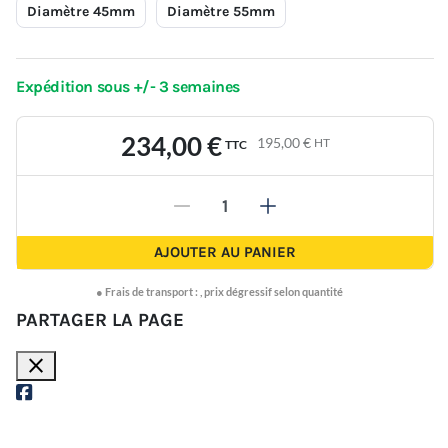
Diamètre 45mm
Diamètre 55mm
Expédition sous +/- 3 semaines
234,00 €
195,00 €
HT
TTC
-
+
AJOUTER AU PANIER
●
Frais de transport :
,
prix dégressif selon quantité
PARTAGER LA PAGE
close