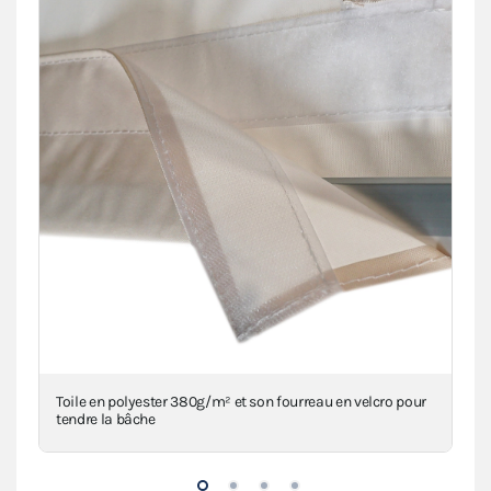
base
Toile en polyester 380g/m² et son fourreau en velcro pour
Mât
tendre la bâche
à d