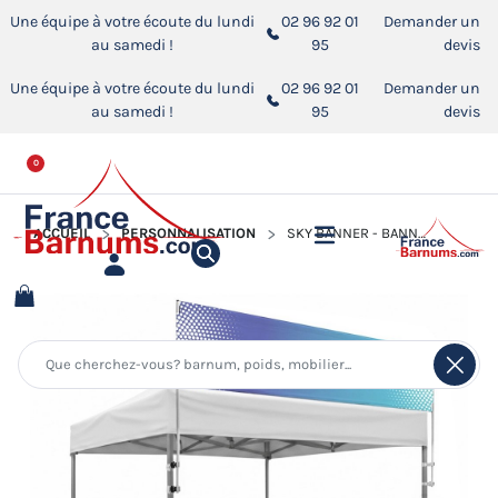
Une équipe à votre écoute du lundi
02 96 92 01
Demander un
au samedi !
95
devis
Une équipe à votre écoute du lundi
02 96 92 01
Demander un
au samedi !
95
devis
0
ACCUEIL
PERSONNALISATION
SKY BANNER - BANNIÈRE PUBLICITAIRE IMPRIMABLE POUR BARNUM PLIANT 3X3M