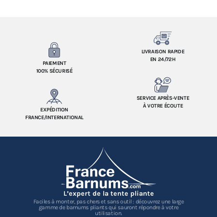
LIVRAISON RAPIDE
EN 24/72H
PAIEMENT
100% SÉCURISÉ
SERVICE APRÈS-VENTE
À VOTRE ÉCOUTE
EXPÉDITION
FRANCE/INTERNATIONAL
L’expert de la tente pliante
Faciles à monter, pas chers et sans outil : découvrez une large
gamme de barnums pliants qui sauront répondre à votre
utilisation.