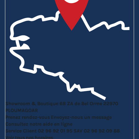
Showroom & Boutique
6B ZA de Bel Orme
22970
PLOUMAGOAR
Prenez rendez-vous
Envoyez-nous un message
Consultez notre aide en ligne
Service Client
02 96 92 01 95
SAV
02 96 92 09 88
Voir tous nos horaires