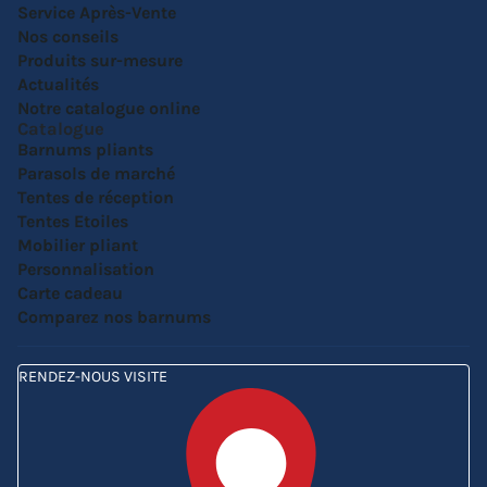
Service Après-Vente
Nos conseils
Produits sur-mesure
Actualités
Notre catalogue online
Catalogue
Barnums pliants
Parasols de marché
Tentes de réception
Tentes Etoiles
Mobilier pliant
Personnalisation
Carte cadeau
Comparez nos barnums
RENDEZ-NOUS VISITE