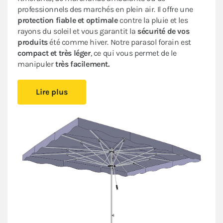
professionnels des marchés en plein air. Il offre une
protection fiable et optimale
contre la pluie et les
rayons du soleil et vous garantit la
sécurité de vos
produits
été comme hiver. Notre parasol forain est
compact et très léger
, ce qui vous permet de le
manipuler
très facilement.
Notre matériel forain est fabriqué avec des matériaux
Lire plus
de
qualité supérieure
pour vous offrir
résistance
et
robustesse
. Avec sa solide
armature télescopique
et
sa poignée ergonomique,
vous vous adapterez
rapidement, et en toute sécurité, aux conditions
climatiques changeantes. Sa toile en polyester avec
enduction acrylique 300g/m² est
100%
imperméable
et
résistante
aux UV.
Adapté à
un usage professionnel intensif
, notre
parasol de marché a été conçu pour être
facilement
réparable
et
durable.
Notre concept de baleines
dévissables est unique et breveté. Il vous permet de