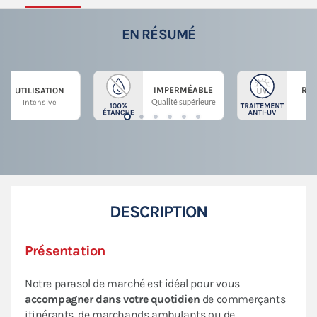
EN RÉSUMÉ
IMPERMÉABLE
RÉS
UTILISATION
Qualité supérieure
En 
Intensive
DESCRIPTION
Présentation
Notre parasol de marché est idéal pour vous
accompagner dans votre quotidien
de commerçants
itinérants, de marchands ambulants ou de