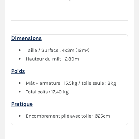
réparer votre outil
rapidement
et en
complète
autonomie
.
Vous pourrez travailler
en toute confiance
avec notre
parasol forain, sans vous soucier de la fiabilité et de la
robustesse de votre stand.
Dimensions
Taille / Surface : 4x3m (12m²)
Hauteur du mât : 2.80m
Poids
Mât + armature : 15.5kg / toile seule : 8kg
Total colis : 17,40 kg
Pratique
Encombrement plié avec toile : Ø25cm