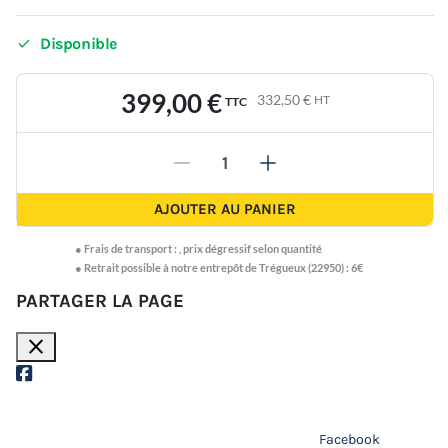

Disponible
399,00 €
332,50 €
HT
TTC
-
+
AJOUTER AU PANIER
●
Frais de transport :
,
prix dégressif selon quantité
● Retrait possible à notre entrepôt de Trégueux (22950) : 6€
PARTAGER LA PAGE
close
Facebook