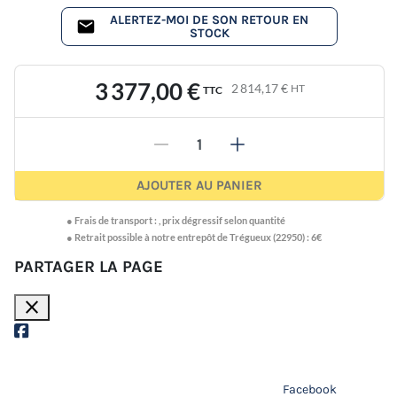
ALERTEZ-MOI DE SON RETOUR EN
STOCK
3 377,00 €
2 814,17 €
HT
TTC
-
+
AJOUTER AU PANIER
●
Frais de transport :
,
prix dégressif selon quantité
● Retrait possible à notre entrepôt de Trégueux (22950) : 6€
PARTAGER LA PAGE
close
Facebook