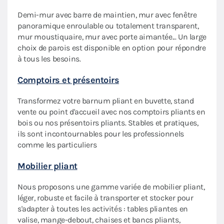
Demi-mur avec barre de maintien, mur avec fenêtre
Nos 
aptée
panoramique enroulable ou totalement transparent,
flexi
mur moustiquaire, mur avec porte aimantée... Un large
lumi
choix de parois est disponible en option pour répondre
Sac 
à tous les besoins.
des
Prati
Comptoirs et présentoirs
roule
Transformez votre barnum pliant en buvette, stand
votre
vente ou point d'accueil avec nos comptoirs pliants en
Roul
bois ou nos présentoirs pliants. Stables et pratiques,
ils sont incontournables pour les professionnels
Les r
ures
comme les particuliers
barnu
plian
Mobilier pliant
Dall
Nous proposons une gamme variée de mobilier pliant,
léger, robuste et facile à transporter et stocker pour
Notre
iant
s'adapter à toutes les activités : tables pliantes en
insta
oleil
valise, mange-debout, chaises et bancs pliants,