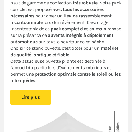
haut de gamme de confection
très robuste.
Notre pack
complet est proposé avec
tous les accessoires
nécessaires
pour créer un
lieu de rassemblement
incontournable
lors d'un événement. L’avantage
incontestable de ce
pack complet clés en main
repose
sur la présence de
auvents intégrés à déploiement
automatique
sur tout le pourtour de sa bâche.
Choisir ce stand buvette, c'est opter pour un
matériel
de qualité, pratique et fiable
.
Cette astucieuse buvette pliante est destinée à
l’accueil du public lors d’événements extérieurs et
permet une
protection optimale contre le soleil ou les
intempéries.
Facile à monter et à démonter, vous pourrez vous
Lire plus
installer rapidement et profiter des
auvents de 60 cm
à déploiement automatique
sans avoir besoin
d’outils. Sa hauteur de mât, ses proportions et ses
lignes épurées en font un produit très design. Certifié
CTS 37 et M2, ce stand pliant vous accompagnera sur
vos événements professionnels ou privés (réceptions,