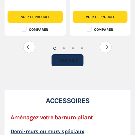
VOIR LE PRODUIT
VOIR LE PRODUIT
COMPARER
COMPARER
Tout voir
ACCESSOIRES
Aménagez votre barnum pliant
Priv
Demi-murs ou murs spéciaux
Écla