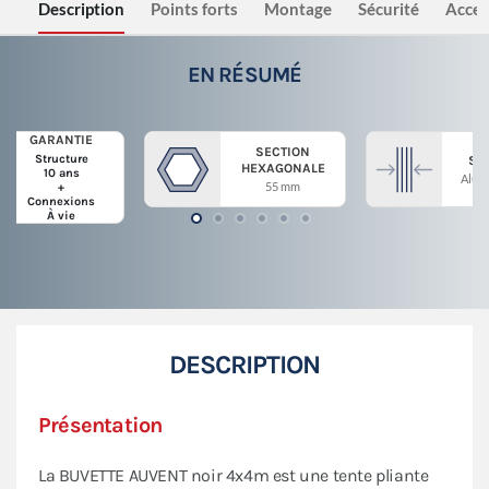
Description
Points forts
Montage
Sécurité
Acces
EN RÉSUMÉ
GARANTIE
SECTION
Structure
ST
HEXAGONALE
10 ans
Alum
55 mm
+
Connexions
À vie
DESCRIPTION
Présentation
La BUVETTE AUVENT noir 4x4m est une tente pliante