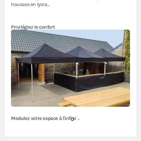
et s
e.
housses en lycra...
Amén
Privilégiez le confort
Modulez votre espace à l'infini
Modul