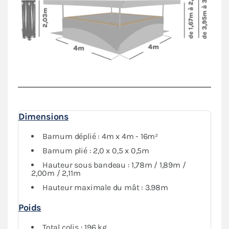
mariages, foires, salons, marchés…).
Sa bâche et ses jupes en polyester
380g/m²
avec
enduction PVC,
sont
imperméables et traitées anti-
UV
. Son armature hexagonale en aluminium et ses
comptoirs en bois garantissent
robustesse et
durabilité
pour une utilisation intensive.
Dimensions
Barnum déplié : 4m x 4m - 16m²
Barnum plié : 2,0 x 0,5 x 0,5m
Hauteur sous bandeau : 1,78m / 1,89m /
2,00m / 2,11m
Hauteur maximale du mât : 3.98m
Poids
Total colis : 196 kg